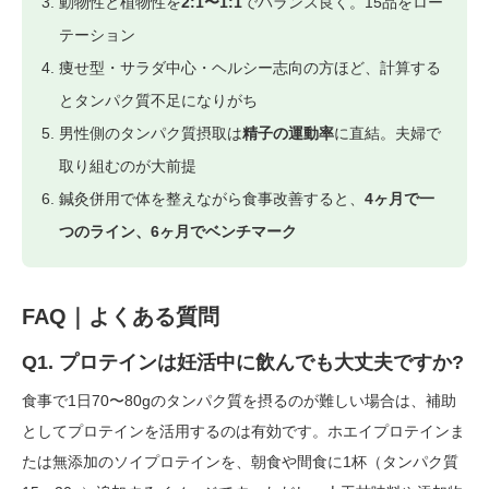
動物性と植物性を
2:1〜1:1
でバランス良く。15品をロー
テーション
痩せ型・サラダ中心・ヘルシー志向の方ほど、計算する
とタンパク質不足になりがち
男性側のタンパク質摂取は
精子の運動率
に直結。夫婦で
取り組むのが大前提
鍼灸併用で体を整えながら食事改善すると、
4ヶ月で一
つのライン、6ヶ月でベンチマーク
FAQ｜よくある質問
Q1. プロテインは妊活中に飲んでも大丈夫ですか?
食事で1日70〜80gのタンパク質を摂るのが難しい場合は、補助
としてプロテインを活用するのは有効です。ホエイプロテインま
たは無添加のソイプロテインを、朝食や間食に1杯（タンパク質