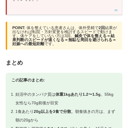
POINT:
体を整えている患者さんは、体外受精で
2回
結果が
出なければ転院・方針変更を検討するスピードで動けま
す。体ケアをしていない方は3回。
鍼灸で体を整える＝結
果判断のスピードが速くなる＝無駄な周回を避けられる＝
妊娠への最短距離
です。
まとめ
この記事のまとめ:
妊活中のタンパク質は
体重1kgあたり1.2〜1.5g
。55kg
女性なら70g前後が目安
1食あたり
20g以上を3食で分散
。朝食抜きの方は、まず
朝の20gから