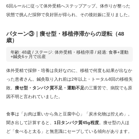
6回ルールに従って体外受精へステップアップ。体作りが整った
状態で挑んだ採卵で良好胚が得られ、その後妊娠に至りました。
パターン③｜痩せ型・移植停滞からの逆転（48
歳）
年齢: 48歳 / ステージ: 体外受精・移植停滞 / 経過: 食事+運動
+鍼灸6ヶ月で出産
体外受精で採卵・培養は良好なのに、移植で何度も結果が出なか
った患者さん。鍼灸取り入れ前は2年以上・トータル8回の移植失
敗。
痩せ型・タンパク質不足・運動不足
の三重苦で、病院でも原
因不明と言われていました。
食事は「お肉は重いから魚と豆腐中心」「炭水化物は控えめ」。
聞き出して計算すると、
1日タンパク質45g程度
。痩せ型の人ほ
ど「食べると太る」と無意識にセーブしている傾向があります。