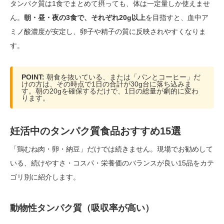
タンパク質は1食でまとめて摂っても、体は一定量しか使えませ
ん。
朝・昼・夜の3食で、それぞれ20g以上
を目指すと、血中ア
ミノ酸濃度が安定し、卵子や精子の質に反映されやすくなりま
す。
POINT:
朝食を抜いている、または「パンとコーヒー」だ
けの方は、その時点で1日の合計が30g台に落ち込みま
す。朝の20gを確保するだけで、1日の総量が劇的に変わ
ります。
妊活中のタンパク質食品おすすめ15選
「鶏むね肉・卵・納豆」だけでは続きません。現場でお勧めして
いる、続けやすさ・コスパ・栄養価のバランスが良い15品をカテ
ゴリ別に紹介します。
動物性タンパク質（吸収率が高い）