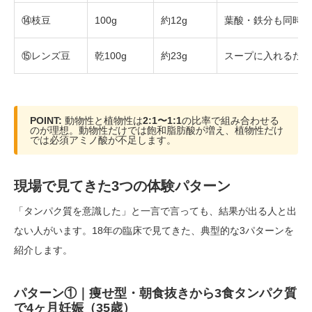
⑭枝豆
100g
約12g
葉酸・鉄分も同時補
⑮レンズ豆
乾100g
約23g
スープに入れるだけ
POINT:
動物性と植物性は
2:1〜1:1
の比率で組み合わせる
のが理想。動物性だけでは飽和脂肪酸が増え、植物性だけ
では必須アミノ酸が不足します。
現場で見てきた3つの体験パターン
「タンパク質を意識した」と一言で言っても、結果が出る人と出
ない人がいます。18年の臨床で見てきた、典型的な3パターンを
紹介します。
パターン①｜痩せ型・朝食抜きから3食タンパク質
で4ヶ月妊娠（35歳）