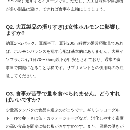
15〜20g）追加するイメージです。ただし、人工甘味料や添加物
が多い製品は避け、できれば食事を主軸にしましょう。
Q2. 大豆製品の摂りすぎは女性ホルモンに影響し
ますか?
納豆1〜2パック、豆腐半丁、豆乳200ml程度の通常摂取量であれ
ば、ホルモンバランスを乱す心配は基本的にありません。大豆イ
ソフラボンは1日70〜75mg以下が目安とされており、通常の食
事量で問題になることは稀です。サプリメントとの併用時のみ注
意してください。
Q3. 食事が苦手で量を食べられません。どうすれ
ばいいですか?
少量高タンパクの食品を選ぶのがコツです。ギリシャヨーグル
ト・ゆで卵・さば缶・カッテージチーズなど、消化しやすく密度
の高い食品を間食に挟む形がおすすめです。また、胃腸の働きが