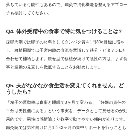
落ちている可能性もあるので、鍼灸で消化機能を整えるアプロー
チも検討してください。
Q4. 体外受精中の食事で特に気をつけることは?
採卵周期では卵子の材料としてタンパク質を1日80g目標に増や
し、移植周期では子宮内膜の血流を意識して鉄分・ビタミンEも
合わせて補給します。痩せ型で移植が続けて陰性の方は、まず食
事と運動の見直しを徹底することをお勧めします。
Q5. 夫がなかなか食生活を変えてくれません。ど
うしたら?
「精子の運動率は食事と睡眠で3ヶ月で変わる」「妊娠の責任の
半分は男性側にある」という事実を、データとして見せるのが効
果的です。男性は感情論より数字で動きやすい傾向があります。
鍼灸院では男性向けに月1回×3ヶ月の集中サポートを行うことも