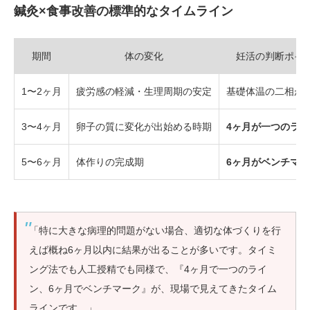
鍼灸×食事改善の標準的なタイムライン
期間
体の変化
妊活の判断ポイ
1〜2ヶ月
疲労感の軽減・生理周期の安定
基礎体温の二相が
3〜4ヶ月
卵子の質に変化が出始める時期
4ヶ月が一つのライ
5〜6ヶ月
体作りの完成期
6ヶ月がベンチマー
「特に大きな病理的問題がない場合、適切な体づくりを行
えば概ね6ヶ月以内に結果が出ることが多いです。タイミ
ング法でも人工授精でも同様で、『4ヶ月で一つのライ
ン、6ヶ月でベンチマーク』が、現場で見えてきたタイム
ラインです。」