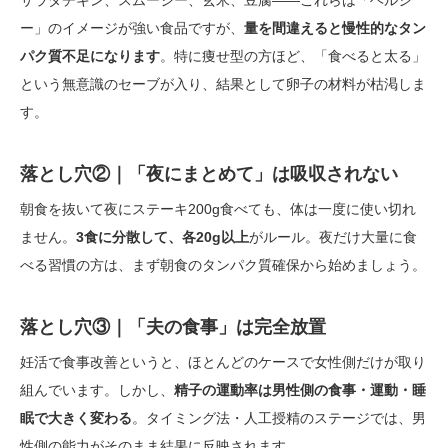
サラダチキン、スムージー、玄米、豆腐——これらは「ヘルシ
ー」のイメージが強い食品ですが、
量を間違えると慢性的なタン
パク質不足になります
。特に痩せ型の方ほど、「食べると太る」
という無意識のセーブが入り、結果として卵子の材料が枯渇しま
す。
落とし穴②｜「夜にまとめて」は吸収されない
朝食を抜いて夜にステーキ200g食べても、体は一度に使い切れ
ません。
3食に分散して、各20g以上
がルール。夜だけ大量に食
べる習慣の方は、まず朝食のタンパク質確保から始めましょう。
落とし穴③｜「夫の食事」は完全放置
妊活で食事改善というと、ほとんどのケースで女性側だけが取り
組んでいます。しかし、
精子の運動率は男性側の食事・運動・睡
眠で大きく変わる
。タイミング法・人工授精のステージでは、男
性側の能力がそのまま結果に反映されます。