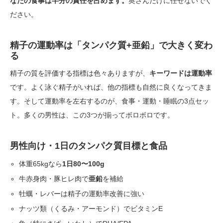
なたの食事は半分の責任を占めます。
奥さんだけに任せないでく
ださい。
精子の運動率は「タンパク質+亜鉛」で大きく変わ
る
精子の質を評価する指標は色々ありますが、
キーワードは運動率
です。よく泳ぐ精子がいれば、他の指標も自然に良くなってきま
す。そして運動率を左右するのが、食事・運動・睡眠の3点セッ
ト。多くの男性は、この3つが揃ってボロボロです。
男性向け・1日のタンパク質目標と食品
体重65kgなら
1日80〜100g
牛赤身肉・豚ヒレ肉で
亜鉛
を補給
牡蠣・レバーは精子の運動率改善に強い
ナッツ類（くるみ・アーモンド）でビタミンE