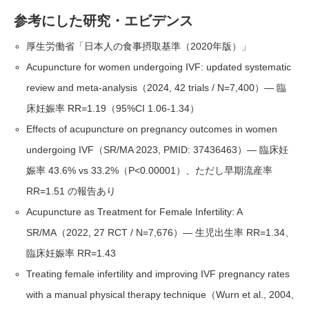
参考にした研究・エビデンス
厚生労働省「日本人の食事摂取基準（2020年版）」
Acupuncture for women undergoing IVF: updated systematic
review and meta-analysis（2024, 42 trials / N=7,400）— 臨
床妊娠率 RR=1.19（95%CI 1.06-1.34）
Effects of acupuncture on pregnancy outcomes in women
undergoing IVF（SR/MA 2023, PMID: 37436463）— 臨床妊
娠率 43.6% vs 33.2%（P<0.00001）、ただし早期流産率
RR=1.51 の報告あり
Acupuncture as Treatment for Female Infertility: A
SR/MA（2022, 27 RCT / N=7,676）— 生児出生率 RR=1.34、
臨床妊娠率 RR=1.43
Treating female infertility and improving IVF pregnancy rates
with a manual physical therapy technique（Wurn et al., 2004,