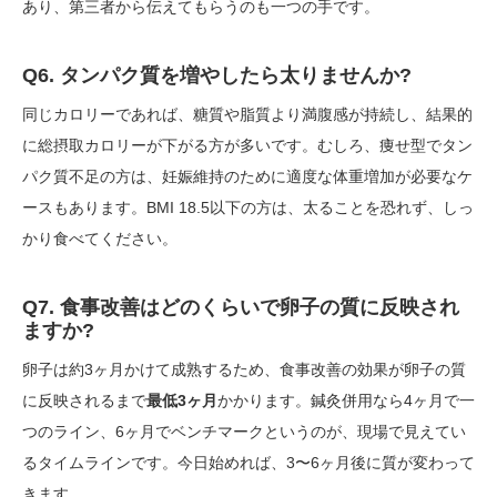
あり、第三者から伝えてもらうのも一つの手です。
Q6. タンパク質を増やしたら太りませんか?
同じカロリーであれば、糖質や脂質より満腹感が持続し、結果的
に総摂取カロリーが下がる方が多いです。むしろ、痩せ型でタン
パク質不足の方は、妊娠維持のために適度な体重増加が必要なケ
ースもあります。BMI 18.5以下の方は、太ることを恐れず、しっ
かり食べてください。
Q7. 食事改善はどのくらいで卵子の質に反映され
ますか?
卵子は約3ヶ月かけて成熟するため、食事改善の効果が卵子の質
に反映されるまで
最低3ヶ月
かかります。鍼灸併用なら4ヶ月で一
つのライン、6ヶ月でベンチマークというのが、現場で見えてい
るタイムラインです。今日始めれば、3〜6ヶ月後に質が変わって
きます。