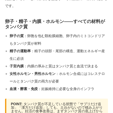
です。
卵子・精子・内膜・ホルモン——すべての材料が
タンパク質
卵子の質
：卵胞を包む顆粒膜細胞、卵子内のミトコンドリア
もタンパク質が材料
精子の運動率
：精子の頭部・尾部の構造、運動エネルギー産
生に必須
子宮内膜
：内膜の厚みと質はタンパク質と血流で決まる
女性ホルモン・男性ホルモン
：ホルモン合成にはコレステロ
ールとタンパク質の両方が必要
血液・酵素・免疫
：妊娠維持に必要な全身のインフラ
POINT:
タンパク質が不足している状態で「サプリだけ追
加」「漢方だけ追加」しても、土台がないので積み上がり
ません。妊活の食事改善は、まずタンパク質の底上げから