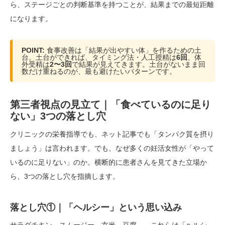
ら、ステージごとの判断基準を持つことが、結果までの最短距離
になります。
POINT:
食事改善は「結果が出やすい体」を作るための土
台。土台ができれば、タイミング法・人工授精は
6回
、体
外受精は
2〜3回
で結果が見えてきます。土台がないまま回
数だけ重ねるのが、最も避けたいパターンです。
第三者視点の見立て｜「食べているのに足り
ない」3つの落とし穴
クリニックの栄養指導でも、ネット記事でも「タンパク質を摂り
ましょう」は言われます。でも、なぜ多くの妊活女性が「やって
いるのに足りない」のか。横断的に患者さんを見てきた立場か
ら、3つの落とし穴を指摘します。
落とし穴①｜「ヘルシー」という思い込み