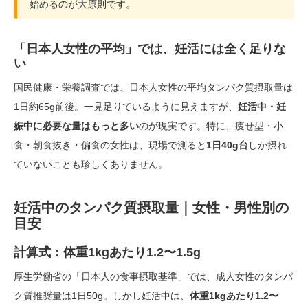
始めるのが大原則です。
「日本人女性の平均」では、妊活には全く足りな
い
国民健康・栄養調査では、日本人女性の平均タンパク質摂取量は
1日約65g前後。一見足りているように見えますが、
妊活中・妊
娠中に必要な量はもっと多い
のが現実です。特に、痩せ型・小
食・朝食抜き・偏食の女性は、現場で測ると
1日40g台
しか摂れ
ていないことも珍しくありません。
妊活中のタンパク質摂取量｜女性・男性別の
目安
計算式：体重1kgあたり1.2〜1.5g
厚生労働省の「日本人の食事摂取基準」では、成人女性のタンパ
ク質推奨量は1日50g。しかし妊活中は、
体重1kgあたり1.2〜