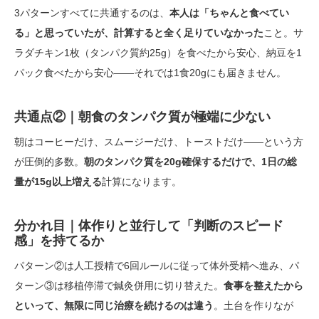
3パターンすべてに共通するのは、
本人は「ちゃんと食べてい
る」と思っていたが、計算すると全く足りていなかった
こと。サ
ラダチキン1枚（タンパク質約25g）を食べたから安心、納豆を1
パック食べたから安心——それでは1食20gにも届きません。
共通点②｜朝食のタンパク質が極端に少ない
朝はコーヒーだけ、スムージーだけ、トーストだけ——という方
が圧倒的多数。
朝のタンパク質を20g確保するだけで、1日の総
量が15g以上増える
計算になります。
分かれ目｜体作りと並行して「判断のスピード
感」を持てるか
パターン②は人工授精で6回ルールに従って体外受精へ進み、パ
ターン③は移植停滞で鍼灸併用に切り替えた。
食事を整えたから
といって、無限に同じ治療を続けるのは違う
。土台を作りなが