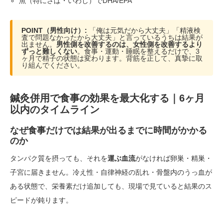
魚（特にさば・いわし）でDHA/EPA
POINT（男性向け）:
「俺は元気だから大丈夫」「精液検
査で問題なかったから大丈夫」と言っているうちは結果が
出ません。
男性側を改善するのは、女性側を改善するより
ずっと難しくない
。食事・運動・睡眠を整えるだけで、3
ヶ月で精子の状態は変わります。背筋を正して、真摯に取
り組んでください。
鍼灸併用で食事の効果を最大化する｜6ヶ月
以内のタイムライン
なぜ食事だけでは結果が出るまでに時間がかかる
のか
タンパク質を摂っても、それを
運ぶ血流
がなければ卵巣・精巣・
子宮に届きません。冷え性・自律神経の乱れ・骨盤内のうっ血が
ある状態で、栄養素だけ追加しても、現場で見ていると結果のス
ピードが鈍ります。