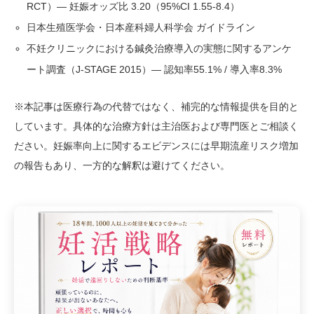
RCT）— 妊娠オッズ比 3.20（95%CI 1.55-8.4）
日本生殖医学会・日本産科婦人科学会 ガイドライン
不妊クリニックにおける鍼灸治療導入の実態に関するアンケ
ート調査（J-STAGE 2015）— 認知率55.1% / 導入率8.3%
※本記事は医療行為の代替ではなく、補完的な情報提供を目的と
しています。具体的な治療方針は主治医および専門医とご相談く
ださい。妊娠率向上に関するエビデンスには早期流産リスク増加
の報告もあり、一方的な解釈は避けてください。