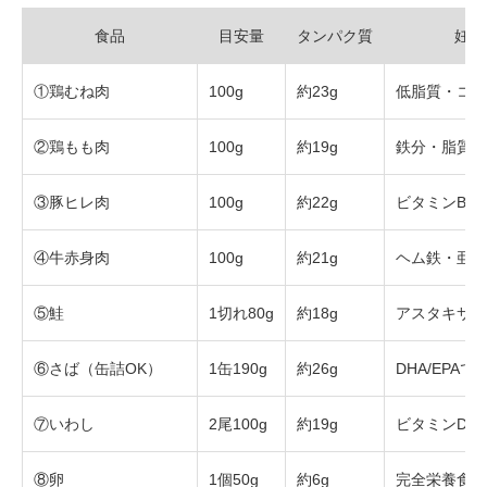
食品
目安量
タンパク質
妊活
①鶏むね肉
100g
約23g
低脂質・コス
②鶏もも肉
100g
約19g
鉄分・脂質も
③豚ヒレ肉
100g
約22g
ビタミンB1
④牛赤身肉
100g
約21g
ヘム鉄・亜鉛
⑤鮭
1切れ80g
約18g
アスタキサン
⑥さば（缶詰OK）
1缶190g
約26g
DHA/EPA
⑦いわし
2尾100g
約19g
ビタミンD・
⑧卵
1個50g
約6g
完全栄養食。