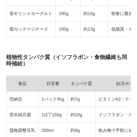
⑨ギリシャヨーグルト
100g
約10g
朝食に最適
⑩カッテージチーズ
100g
約13g
低脂質・カル
植物性タンパク質（イソフラボン・食物繊維も同
時補給）
食品
目安量
タンパク質
妊活ポイ
⑪納豆
1パック45g
約7g
ビタミンK2・ナッ
⑫木綿豆腐
1/2丁150g
約10g
イソフラボン・カル
⑬無調整豆乳
200ml
約8g
飲み物で手軽に追加