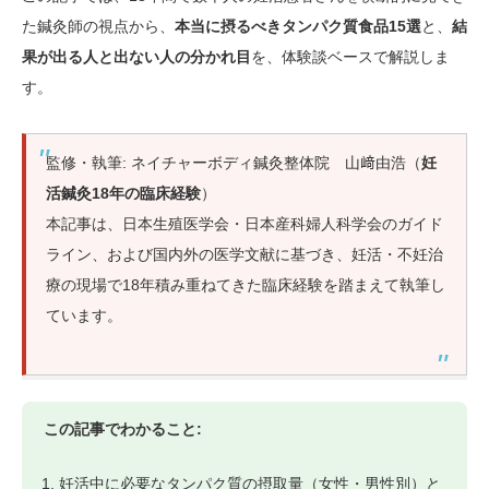
た鍼灸師の視点から、
本当に摂るべきタンパク質食品15選
と、
結
果が出る人と出ない人の分かれ目
を、体験談ベースで解説しま
す。
監修・執筆: ネイチャーボディ鍼灸整体院 山﨑由浩（
妊
活鍼灸18年の臨床経験
）
本記事は、日本生殖医学会・日本産科婦人科学会のガイド
ライン、および国内外の医学文献に基づき、妊活・不妊治
療の現場で18年積み重ねてきた臨床経験を踏まえて執筆し
ています。
この記事でわかること:
妊活中に必要なタンパク質の摂取量（女性・男性別）と