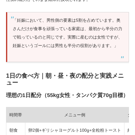
「妊娠において、男性側の要素は5割を占めています。奥
さんだけが食事を頑張っている家庭は、最初から半分の力
で戦っているのと同じです。実際に産むのは女性ですが、
妊娠というゴールには男性も半分の役割があります。」
1日の食べ方｜朝・昼・夜の配分と実践メニ
ュー
理想の1日配分（55kg女性・タンパク質70g目標）
時間帯
メニュー例
タ
朝食
卵2個+ギリシャヨーグルト100g+全粒粉トースト
約2