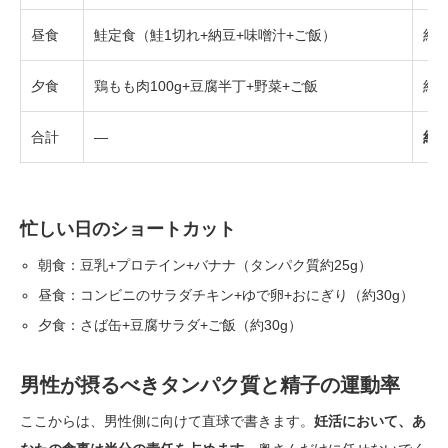
昼食
鮭定食（鮭1切れ+納豆+味噌汁+ご飯）
約2
夕食
鶏もも肉100g+豆腐半丁+野菜+ご飯
約2
合計
—
約7
忙しい日のショートカット
朝食：豆乳+プロテイン+バナナ（タンパク質約25g）
昼食：コンビニのサラダチキン+ゆで卵+おにぎり（約30g）
夕食：さば缶+豆腐サラダ+ご飯（約30g）
男性が摂るべきタンパク質と精子の運動率
ここからは、男性側に向けて直球で書きます。
妊活において、あ