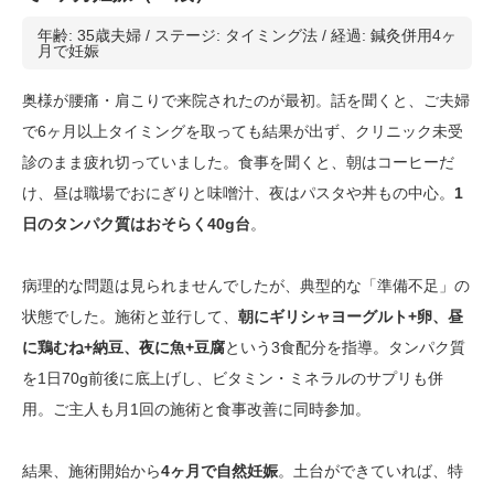
年齢: 35歳夫婦 / ステージ: タイミング法 / 経過: 鍼灸併用4ヶ
月で妊娠
奥様が腰痛・肩こりで来院されたのが最初。話を聞くと、ご夫婦
で6ヶ月以上タイミングを取っても結果が出ず、クリニック未受
診のまま疲れ切っていました。食事を聞くと、朝はコーヒーだ
け、昼は職場でおにぎりと味噌汁、夜はパスタや丼もの中心。
1
日のタンパク質はおそらく40g台
。
病理的な問題は見られませんでしたが、典型的な「準備不足」の
状態でした。施術と並行して、
朝にギリシャヨーグルト+卵、昼
に鶏むね+納豆、夜に魚+豆腐
という3食配分を指導。タンパク質
を1日70g前後に底上げし、ビタミン・ミネラルのサプリも併
用。ご主人も月1回の施術と食事改善に同時参加。
結果、施術開始から
4ヶ月で自然妊娠
。土台ができていれば、特