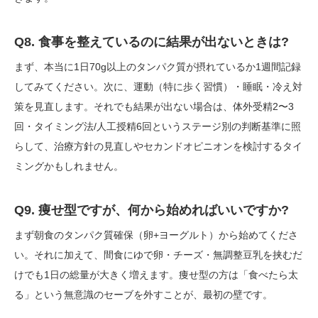
Q8. 食事を整えているのに結果が出ないときは?
まず、本当に1日70g以上のタンパク質が摂れているか1週間記録
してみてください。次に、運動（特に歩く習慣）・睡眠・冷え対
策を見直します。それでも結果が出ない場合は、体外受精2〜3
回・タイミング法/人工授精6回というステージ別の判断基準に照
らして、治療方針の見直しやセカンドオピニオンを検討するタイ
ミングかもしれません。
Q9. 痩せ型ですが、何から始めればいいですか?
まず朝食のタンパク質確保（卵+ヨーグルト）から始めてくださ
い。それに加えて、間食にゆで卵・チーズ・無調整豆乳を挟むだ
けでも1日の総量が大きく増えます。痩せ型の方は「食べたら太
る」という無意識のセーブを外すことが、最初の壁です。