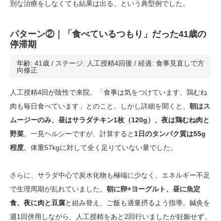
別な治療をしなくても結果は出る、という典型例でした。
パターン②｜「食べているつもり」だった41歳の
停滞期
年齢: 41歳 / ステージ: 人工授精4回後 / 経過: 食事見直しで方
向修正
人工授精4回が陰性で来院。「食事は気をつけています、鶏むね
肉も毎日食べています」とのこと。しかし詳細を聞くと、
朝はス
ムージーのみ、昼はサラダチキン1枚（120g）、夜は鶏むね肉と
野菜
。一見ヘルシーですが、計算すると
1日のタンパク質は55g
程度
。体重57kgに対して全く足りていない量でした。
さらに、サラダ中心で炭水化物も極端に少なく、エネルギー不足
で生理周期が乱れていました。
朝に卵+ヨーグルト、昼に魚定
食、夜に肉と豆腐
と組み替え、ご飯も適量摂るよう指導。鍼灸を
週1回併用しながら、人工授精をあと2回行いましたが妊娠せず、