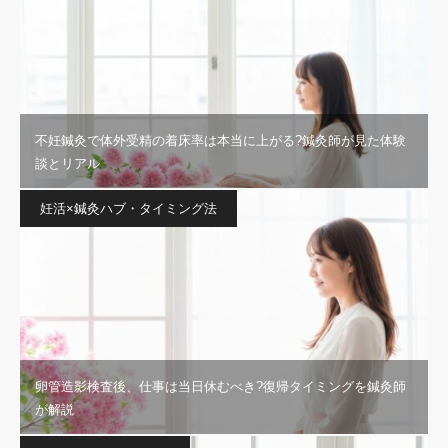
不妊鍼灸で体外受精の着床率は本当に上がる?鍼灸師が見た体験
談とリアル
妊活×鍼灸ハブ・タイミング法
卵管造影検査後、仕事は当日休むべき?復帰タイミングを鍼灸師
が解説