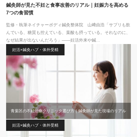
鍼灸師が見た不妊と食事改善のリアル｜妊娠力を高める
7つの食習慣
監修・執筆ネイチャーボディ鍼灸整体院 山﨑由浩「サプリも飲
んでいる、糖質も控えている、葉酸も摂っている。それなのに、
なぜ結果が出ないんだろう」——妊活外来や鍼…
妊活×鍼灸ハブ・体外受精
青葉区の不妊治療クリニック選び方｜鍼灸師が見た現場のリアル
妊活×鍼灸ハブ・体外受精