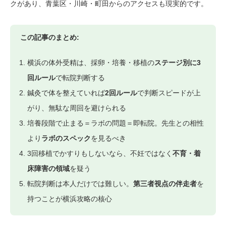
クがあり、青葉区・川崎・町田からのアクセスも現実的です。
この記事のまとめ:
横浜の体外受精は、採卵・培養・移植の
ステージ別に3
回ルール
で転院判断する
鍼灸で体を整えていれば
2回ルール
で判断スピードが上
がり、無駄な周回を避けられる
培養段階で止まる＝ラボの問題＝即転院。先生との相性
より
ラボのスペック
を見るべき
3回移植でかすりもしないなら、不妊ではなく
不育・着
床障害の領域
を疑う
転院判断は本人だけでは難しい。
第三者視点の伴走者
を
持つことが横浜攻略の核心