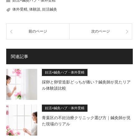
妊活×鍼灸ハブ・体外受精
体外受精
,
体験談
,
妊活鍼灸
前のページ
次のページ
関連記事
妊活×鍼灸ハブ・体外受精
採卵と卵管造影どっちが痛い？鍼灸師が見たリア
ル体験談比較
妊活×鍼灸ハブ・体外受精
青葉区の不妊治療クリニック選び方｜鍼灸師が見
た現場のリアル