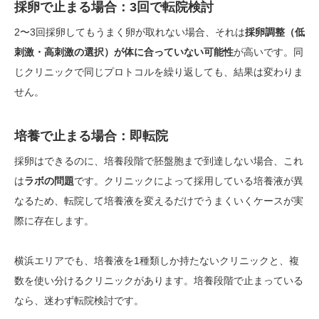
採卵で止まる場合：3回で転院検討
2〜3回採卵してもうまく卵が取れない場合、それは
採卵調整（低
刺激・高刺激の選択）が体に合っていない可能性
が高いです。同
じクリニックで同じプロトコルを繰り返しても、結果は変わりま
せん。
培養で止まる場合：即転院
採卵はできるのに、培養段階で胚盤胞まで到達しない場合、これ
は
ラボの問題
です。クリニックによって採用している培養液が異
なるため、転院して培養液を変えるだけでうまくいくケースが実
際に存在します。
横浜エリアでも、培養液を1種類しか持たないクリニックと、複
数を使い分けるクリニックがあります。培養段階で止まっている
なら、迷わず転院検討です。