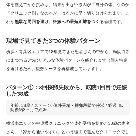
体を整えてから挑めば、結果が出ない原因が「自分の体」なのか
「クリニック側」なのかが、はるかに早く切り分けられます。こ
れが
無駄な周回を避け、妊娠への最短距離をつくる
論理です。
現場で見てきた3つの体験パターン
横浜・青葉区エリアで18年見てきた患者さんの中から、転院判断
にまつわる3つのリアルな体験パターンを紹介します（個人特定
を避けるため、複数ケースを再構成しています）。
パターン①：3回採卵失敗から、転院1回目で妊娠
した38歳
年齢: 38歳 / ステージ: 体外受精・採卵段階で停滞 / 経過: 転
院後約3ヶ月で妊娠
横浜南エリアの中規模クリニックで体外受精を始めた38歳の患者
さん。「家から通いやすい」という理由で選んだクリニックでし