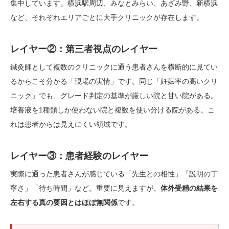
集中しています。横浜駅周辺、みなとみらい、あざみ野、新横浜
など、それぞれエリアごとに大手クリニックが存在します。
レイヤー②：第三者視点のレイヤー
鍼灸師として複数のクリニックに通う患者さんを横断的に見てい
るからこそ分かる「現場の実情」です。同じ「妊娠率の高いクリ
ニック」でも、グレード判定の基準が厳しい院と甘い院がある。
培養液を1種類しか使わない院と複数を使い分ける院がある。こ
れは患者からは見えにくい領域です。
レイヤー③：患者経験のレイヤー
実際に通った患者さんが感じている「先生との相性」「説明の丁
寧さ」「待ち時間」など。重要に見えますが、
体外受精の結果を
左右する真の要因とはほぼ無関係
です。