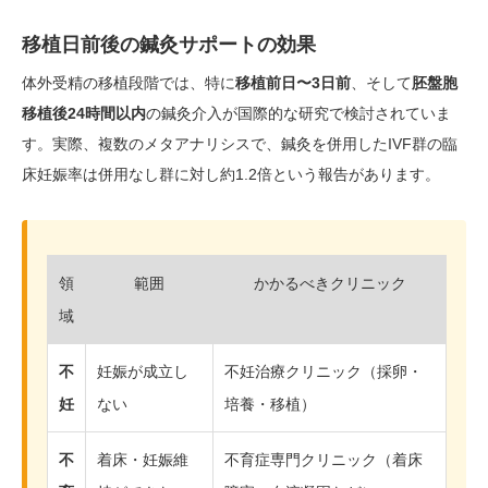
移植日前後の鍼灸サポートの効果
体外受精の移植段階では、特に
移植前日〜3日前
、そして
胚盤胞
移植後24時間以内
の鍼灸介入が国際的な研究で検討されていま
す。実際、複数のメタアナリシスで、鍼灸を併用したIVF群の臨
床妊娠率は併用なし群に対し約1.2倍という報告があります。
領
範囲
かかるべきクリニック
域
不
妊娠が成立し
不妊治療クリニック（採卵・
妊
ない
培養・移植）
不
着床・妊娠維
不育症専門クリニック（着床