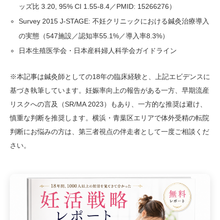
ッズ比 3.20, 95% CI 1.55-8.4／PMID: 15266276）
Survey 2015 J-STAGE: 不妊クリニックにおける鍼灸治療導入
の実態（547施設／認知率55.1%／導入率8.3%）
日本生殖医学会・日本産科婦人科学会ガイドライン
※本記事は鍼灸師としての18年の臨床経験と、上記エビデンスに
基づき執筆しています。妊娠率向上の報告がある一方、早期流産
リスクへの言及（SR/MA 2023）もあり、一方的な推奨は避け、
慎重な判断を推奨します。横浜・青葉区エリアで体外受精の転院
判断にお悩みの方は、第三者視点の伴走者として一度ご相談くだ
さい。