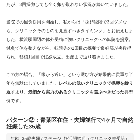
たが、3回採卵しても全く卵が取れない状況が続いていました。
当院での鍼灸併用を開始し、私からは「採卵段階で3回ダメな
ら、クリニックそのものを見直すべきタイミング」とお伝えしま
した。横浜駅周辺の体外受精に強いクリニックへの転院を提案。
鍼灸で体を整えながら、転院先の1回目の採卵で良好胚が複数得
られ、移植1回目で妊娠成立。出産まで辿り着きました。
この方の場合、「家から近い」という選び方が結果的に貴重な半
年を無駄にしていました。
レベルの低いクリニックで採卵を繰り
返すより、最初から実力のあるクリニックを選ぶべきだった
典型
例です。
パターン②：青葉区在住・夫婦並行で4ヶ月で自然
妊娠した35歳
年齢: 35歳夫婦 / ステージ: 妊活開始期（クリニック未受診）