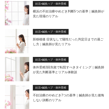
妊活×鍼灸ハブ・体外受精
横浜の不妊治療やめどき判断5つの基準｜鍼灸師が
見た現場のリアル
妊活×鍼灸ハブ・体外受精
胚移植後 症状なしで陽性だった判定日までの過ご
し方｜鍼灸師が見たリアル
妊活×鍼灸ハブ・体外受精
体外受精3回失敗で転院すべきタイミング｜鍼灸師
が見た判断基準とリアル体験談
妊活×鍼灸ハブ・体外受精
不妊治療のやめどき7つの基準｜鍼灸師が見た後悔
しない決断のリアル