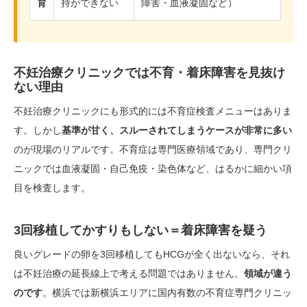
育
持ができない
障害・血液凝固など）
不妊治療クリニックでは不育・着床障害を見抜け
ない理由
不妊治療クリニックにも形式的には不育症検査メニューはありま
す。しかし
基準が甘く、スルーされてしまうケースが非常に多い
のが現場のリアルです。不育症は専門医療領域であり、専門クリ
ニックでは血液凝固・自己免疫・染色体など、はるかに細かい項
目を検査します。
3回移植してかすりもしない＝着床障害を疑う
良いグレードの卵を3回移植してもHCGが全く出ないなら、それ
は不妊治療の延長線上で考える問題ではありません。
領域が違う
のです
。横浜では新横浜エリアに国内有数の不育症専門クリニッ