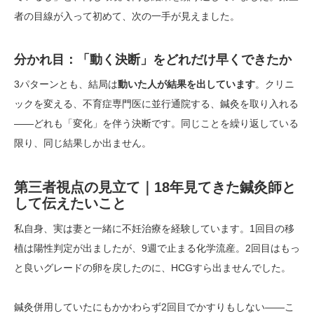
者の目線が入って初めて、次の一手が見えました。
分かれ目：「動く決断」をどれだけ早くできたか
3パターンとも、結局は
動いた人が結果を出しています
。クリニ
ックを変える、不育症専門医に並行通院する、鍼灸を取り入れる
——どれも「変化」を伴う決断です。同じことを繰り返している
限り、同じ結果しか出ません。
第三者視点の見立て｜18年見てきた鍼灸師と
して伝えたいこと
私自身、実は妻と一緒に不妊治療を経験しています。1回目の移
植は陽性判定が出ましたが、9週で止まる化学流産。2回目はもっ
と良いグレードの卵を戻したのに、HCGすら出ませんでした。
鍼灸併用していたにもかかわらず2回目でかすりもしない——こ