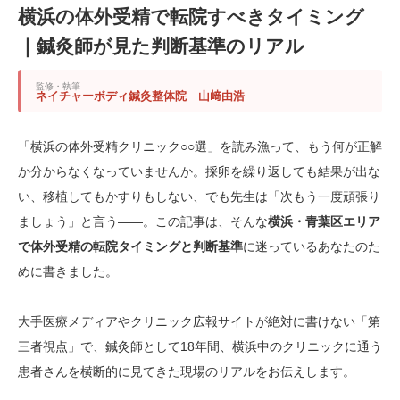
横浜の体外受精で転院すべきタイミング
｜鍼灸師が見た判断基準のリアル
監修・執筆
ネイチャーボディ鍼灸整体院 山﨑由浩
「横浜の体外受精クリニック○○選」を読み漁って、もう何が正解
か分からなくなっていませんか。採卵を繰り返しても結果が出な
い、移植してもかすりもしない、でも先生は「次もう一度頑張り
ましょう」と言う——。この記事は、そんな
横浜・青葉区エリア
で体外受精の転院タイミングと判断基準
に迷っているあなたのた
めに書きました。
大手医療メディアやクリニック広報サイトが絶対に書けない「第
三者視点」で、鍼灸師として18年間、横浜中のクリニックに通う
患者さんを横断的に見てきた現場のリアルをお伝えします。