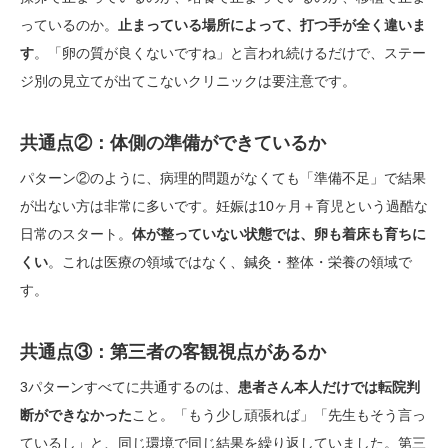
っているのか。
止まっている場所によって、打つ手が全く違いま
す
。「卵の質が良くないですね」と言われ続けるだけで、ステー
ジ別の見立てが出てこないクリニックは要注意です。
共通点②：体側の準備ができているか
パターン②のように、病理的問題がなくても「準備不足」で結果
が出ない方は非常に多いです。妊娠は10ヶ月＋育児という過酷な
日常のスタート。
体が整っていない状態では、卵も着床も育ちに
くい
。これは医療の領域ではなく、鍼灸・整体・栄養の領域で
す。
共通点③：第三者の客観視点があるか
3パターンすべてに共通するのは、
患者さん本人だけでは転院判
断ができなかった
こと。「もう少し頑張れば」「先生もそう言っ
ているし」と、同じ環境で同じ結果を繰り返していました。第三