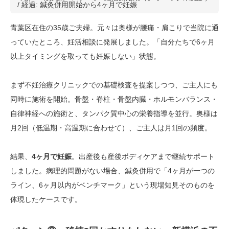
/ 経過: 鍼灸併用開始から4ヶ月で妊娠
青葉区在住の35歳ご夫婦。元々は奥様が腰痛・肩こりで当院に通
っていたところ、妊活相談に発展しました。「自分たちで6ヶ月
以上タイミングを取っても妊娠しない」状態。
まず不妊治療クリニックでの基礎検査を提案しつつ、ご主人にも
同時に施術を開始。骨盤・脊柱・骨盤内臓・ホルモンバランス・
自律神経への施術と、タンパク質中心の栄養指導を並行。奥様は
月2回（低温期・高温期に合わせて）、ご主人は月1回の頻度。
結果、
4ヶ月で妊娠
。出産後も産後ボディケアまで継続サポート
しました。病理的問題がない場合、鍼灸併用で「4ヶ月が一つの
ライン、6ヶ月以内がベンチマーク」という現場知見そのものを
体現したケースです。