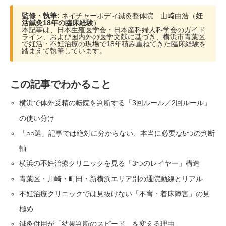
監修・執筆:
ネイチャーボディ鍼灸整体院 山﨑由浩（
妊
活鍼灸18年の臨床経験
）
本記事は、日本生殖医学会・日本産科婦人科学会のガイド
ライン、および国内外の医学文献に基づき、横浜市青葉区
で妊活・不妊治療の現場で18年積み重ねてきた臨床経験を
踏まえて執筆しています。
この記事でわかること
横浜で体外受精の転院を判断する「3回ルール／2回ルール」
の使い分け
「○○選」記事では絶対に分からない、本当に必要な5つの判断
軸
横浜の不妊治療クリニックを見る「3つのレイヤー」構造
青葉区・川崎・町田・新横浜エリア別の通院動線とリアル
不妊治療クリニックでは見抜けない「不育・着床障害」の見
極め
鍼灸併用が「結果判断のスピード」を変える理由