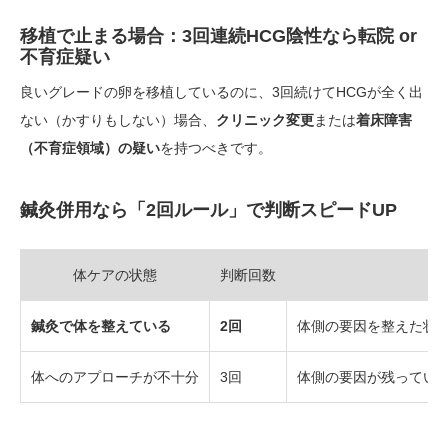
移植で止まる場合：3回連続HCG陰性なら転院 or
不育症疑い
良いグレードの卵を移植しているのに、3回続けてHCGが全く出
ない（かすりもしない）場合、
クリニック変更
または
着床障害
（不育症領域）の疑い
を持つべきです。
鍼灸併用なら「2回ルール」で判断スピードUP
体ケアの状態
判断回数
鍼灸で体を整えている
2回
体側の要因を整えた状
体へのアプローチが不十分
3回
体側の要因が残ってい