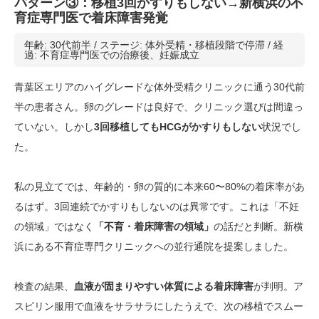
パターン③：移植3回かすりもしない→新横浜の不
育症専門医で着床障害発覚
年齢: 30代前半 / ステージ: 体外受精・移植段階で停滞 / 経
過: 不育症専門医での治療後、妊娠成立
青葉区エリアのハイグレードな体外受精クリニックに通う30代前
半の患者さん。卵のグレードは良好で、クリニック選びは間違っ
ていない。しかし
3回移植してもHCGがかすりもしない
状況でし
た。
私の見立てでは、年齢的・卵の質的に本来60〜80%の着床率があ
るはず。3回連続でかすりもしないのは異常です。これは「不妊
の領域」ではなく
「不育・着床障害の領域」
の話だと判断。新横
浜にある不育症専門クリニックへの並行通院を提案しました。
検査の結果、
血液が固まりやすい体質による着床障害
が判明。ア
スピリン服用で血液をサラサラにしたうえで、次の移植でスムー