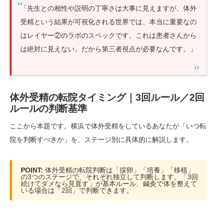
「先生との相性や説明の丁寧さは大事に見えますが、体外
受精という結果が可視化される世界では、本当に重要なの
はレイヤー②のラボのスペックです。これは患者さんから
は絶対に見えない。だから第三者視点が必要なんです。」
体外受精の転院タイミング｜3回ルール／2回
ルールの判断基準
ここから本題です。横浜で体外受精をしているあなたが「いつ転
院を判断すべきか」を、ステージ別に具体的に解説します。
POINT:
体外受精の転院判断は「採卵」「培養」「移植」
の3つのステージで、それぞれ独立して判断します。「3回
続けてダメなら見直す」が基本ルール、鍼灸で体を整えて
いる場合は「2回」で判断できます。