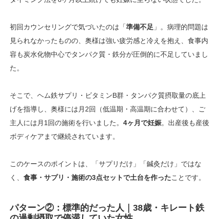
初回カウンセリングで気づいたのは「
準備不足
」。病理的問題は
見られなかったものの、奥様は強い疲労感と冷えを抱え、食事内
容も炭水化物中心でタンパク質・鉄分が圧倒的に不足していまし
た。
そこで、ヘム鉄サプリ・ビタミンB群・タンパク質摂取量の底上
げを指導し、奥様には月2回（低温期・高温期に合わせて）、ご
主人には月1回の施術を行いました。
4ヶ月で妊娠
。出産後も産後
ボディケアまで継続されています。
このケースのポイントは、「サプリだけ」「鍼灸だけ」ではな
く、
食事・サプリ・施術の3点セットで土台を作った
ことです。
パターン②：標準的だった人｜38歳・キレート鉄
の過剰摂取で停滞していた女性