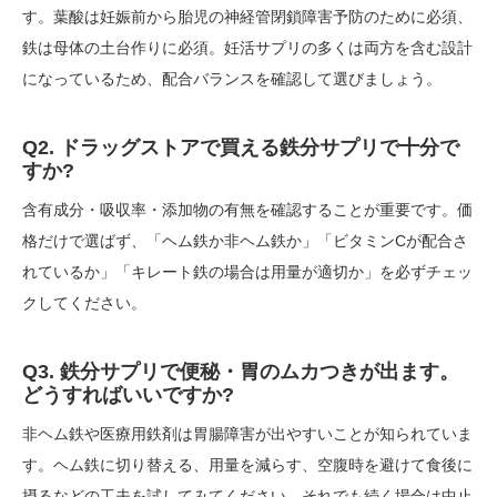
す。葉酸は妊娠前から胎児の神経管閉鎖障害予防のために必須、
鉄は母体の土台作りに必須。妊活サプリの多くは両方を含む設計
になっているため、配合バランスを確認して選びましょう。
Q2. ドラッグストアで買える鉄分サプリで十分で
すか?
含有成分・吸収率・添加物の有無を確認することが重要です。価
格だけで選ばず、「ヘム鉄か非ヘム鉄か」「ビタミンCが配合さ
れているか」「キレート鉄の場合は用量が適切か」を必ずチェッ
クしてください。
Q3. 鉄分サプリで便秘・胃のムカつきが出ます。
どうすればいいですか?
非ヘム鉄や医療用鉄剤は胃腸障害が出やすいことが知られていま
す。ヘム鉄に切り替える、用量を減らす、空腹時を避けて食後に
摂るなどの工夫を試してみてください。それでも続く場合は中止