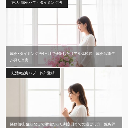
妊活×鍼灸ハブ・タイミング法
鍼灸×タイミング法4ヶ月で妊娠したリアル体験談｜鍼灸師18年
が見た真実
妊活×鍼灸ハブ・体外受精
胚移植後 症状なしで陽性だった判定日までの過ごし方｜鍼灸師