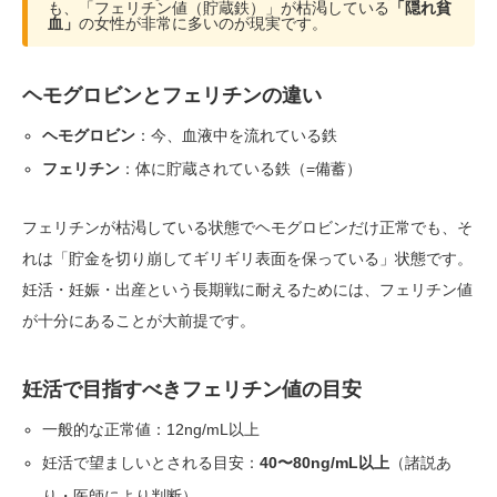
も、「フェリチン値（貯蔵鉄）」が枯渇している
「隠れ貧
血」
の女性が非常に多いのが現実です。
ヘモグロビンとフェリチンの違い
ヘモグロビン
：今、血液中を流れている鉄
フェリチン
：体に貯蔵されている鉄（=備蓄）
フェリチンが枯渇している状態でヘモグロビンだけ正常でも、そ
れは「貯金を切り崩してギリギリ表面を保っている」状態です。
妊活・妊娠・出産という長期戦に耐えるためには、フェリチン値
が十分にあることが大前提です。
妊活で目指すべきフェリチン値の目安
一般的な正常値：12ng/mL以上
妊活で望ましいとされる目安：
40〜80ng/mL以上
（諸説あ
り・医師により判断）