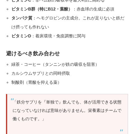
ビタミンC
：非ヘム鉄の吸収率を最大4倍に高める
ビタミンB群（特にB12・葉酸）
：赤血球の生成に必須
タンパク質
：ヘモグロビンの主成分。これが足りないと鉄だ
け摂っても作れない
ビタミンD
：着床環境・免疫調整に関与
避けるべき飲み合わせ
緑茶・コーヒー（タンニンが鉄の吸収を阻害）
カルシウムサプリとの同時摂取
制酸剤（胃酸を抑える薬）
「鉄分サプリを『単独で』飲んでも、体が活用できる状態
になっていなければ意味がありません。栄養素はチームで
働くものです。」