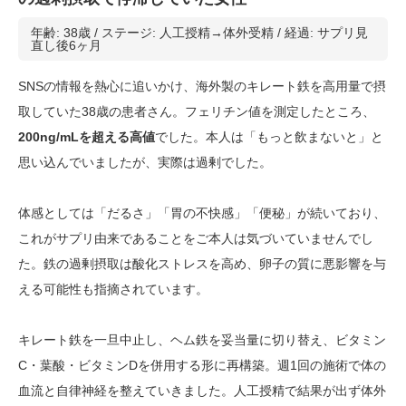
年齢: 38歳 / ステージ: 人工授精→体外受精 / 経過: サプリ見
直し後6ヶ月
SNSの情報を熱心に追いかけ、海外製のキレート鉄を高用量で摂
取していた38歳の患者さん。フェリチン値を測定したところ、
200ng/mLを超える高値
でした。本人は「もっと飲まないと」と
思い込んでいましたが、実際は過剰でした。
体感としては「だるさ」「胃の不快感」「便秘」が続いており、
これがサプリ由来であることをご本人は気づいていませんでし
た。鉄の過剰摂取は酸化ストレスを高め、卵子の質に悪影響を与
える可能性も指摘されています。
キレート鉄を一旦中止し、ヘム鉄を妥当量に切り替え、ビタミン
C・葉酸・ビタミンDを併用する形に再構築。週1回の施術で体の
血流と自律神経を整えていきました。人工授精で結果が出ず体外