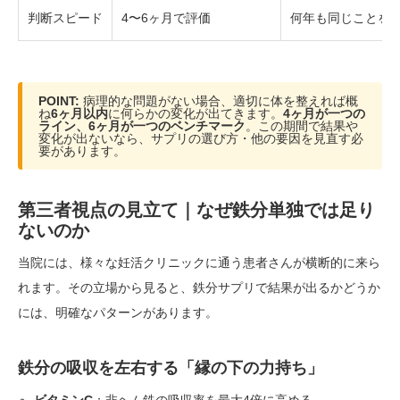
判断スピード
4〜6ヶ月で評価
何年も同じことを
POINT:
病理的な問題がない場合、適切に体を整えれば概
ね
6ヶ月以内
に何らかの変化が出てきます。
4ヶ月が一つの
ライン、6ヶ月が一つのベンチマーク
。この期間で結果や
変化が出ないなら、サプリの選び方・他の要因を見直す必
要があります。
第三者視点の見立て｜なぜ鉄分単独では足り
ないのか
当院には、様々な妊活クリニックに通う患者さんが横断的に来ら
れます。その立場から見ると、鉄分サプリで結果が出るかどうか
には、明確なパターンがあります。
鉄分の吸収を左右する「縁の下の力持ち」