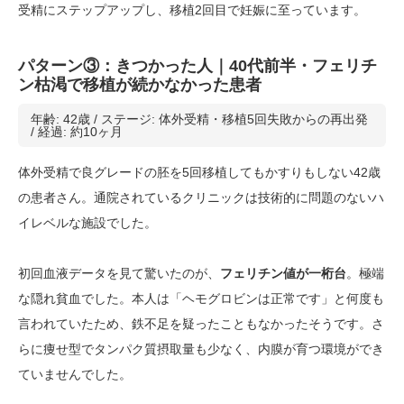
受精にステップアップし、移植2回目で妊娠に至っています。
パターン③：きつかった人｜40代前半・フェリチ
ン枯渇で移植が続かなかった患者
年齢: 42歳 / ステージ: 体外受精・移植5回失敗からの再出発
/ 経過: 約10ヶ月
体外受精で良グレードの胚を5回移植してもかすりもしない42歳
の患者さん。通院されているクリニックは技術的に問題のないハ
イレベルな施設でした。
初回血液データを見て驚いたのが、
フェリチン値が一桁台
。極端
な隠れ貧血でした。本人は「ヘモグロビンは正常です」と何度も
言われていたため、鉄不足を疑ったこともなかったそうです。さ
らに痩せ型でタンパク質摂取量も少なく、内膜が育つ環境ができ
ていませんでした。