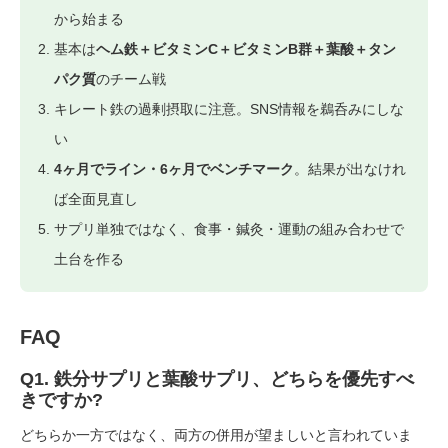
から始まる
基本は
ヘム鉄＋ビタミンC＋ビタミンB群＋葉酸＋タン
パク質
のチーム戦
キレート鉄の過剰摂取に注意。SNS情報を鵜呑みにしな
い
4ヶ月でライン・6ヶ月でベンチマーク
。結果が出なけれ
ば全面見直し
サプリ単独ではなく、食事・鍼灸・運動の組み合わせで
土台を作る
FAQ
Q1. 鉄分サプリと葉酸サプリ、どちらを優先すべ
きですか?
どちらか一方ではなく、両方の併用が望ましいと言われていま