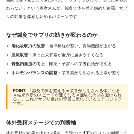
わらない」という患者さんが、鍼灸で体を整え始めた途端、サプ
リの効果を体感し始めるパターンです。
なぜ鍼灸でサプリの効きが変わるのか
消化吸収力の改善
：自律神経が整い、胃腸機能が上がる
血流改善
：摂った栄養素が全身に届きやすくなる
骨盤内血流の向上
：卵巣・子宮への栄養供給が増える
ホルモンバランスの調整
：栄養素が活用される土壌が整う
POINT:
「鍼灸で体を整える＝栄養が活用される体になる
＝結果判断のスピードが速くなる＝無駄な周回を避けられ
る」。これがサプリ選びの背景に流れているコアロジック
です。
体外受精ステージでの判断軸
体外受精で結果が出ない場合、当院では以下のラインで判断して