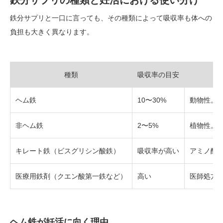
鉄分サプリの種類と妊活における使い分け
鉄分サプリと一口に言っても、その種類によって吸収率も体への
負担も大きく異なります。
種類
吸収率の目安
ヘム鉄
10〜30%
動物性。
非ヘム鉄
2〜5%
植物性。
キレート鉄（ビスグリシン酸鉄）
吸収率が高い
アミノ酸
医療用鉄剤（クエン酸第一鉄など）
高い
医師処方
ヘム鉄が妊活に向く理由