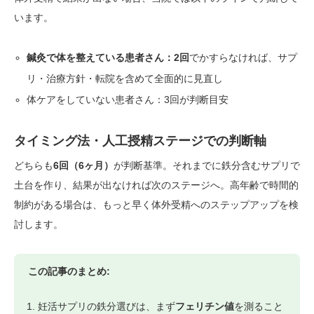
います。
鍼灸で体を整えている患者さん：2回
でかすらなければ、サプ
リ・治療方針・転院を含めて全面的に見直し
体ケアをしていない患者さん：3回が判断目安
タイミング法・人工授精ステージでの判断軸
どちらも
6回（6ヶ月）
が判断基準。それまでに鉄分含むサプリで
土台を作り、結果が出なければ次のステージへ。高年齢で時間的
制約がある場合は、もっと早く体外受精へのステップアップを検
討します。
この記事のまとめ:
妊活サプリの鉄分選びは、まず
フェリチン値
を測ること