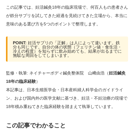
この記事では、妊活鍼灸18年の臨床現場で、何百人もの患者さん
が鉄分サプリを試してきた経過を見続けてきた立場から、本当に
意味のある選び方を5つのポイントで整理します。
POINT:
妊活サプリの「正解」は人によって違います。鉄
分も同じです。自分の体の状態（フェリチン値・食生活・
冷えの程度）を知らずに飲み始めても、結果が出るまでに
無駄な周回をしてしまいます。
監修・執筆: ネイチャーボディ鍼灸整体院 山﨑由浩（
妊活鍼灸
18年の臨床経験
）
本記事は、日本生殖医学会・日本産科婦人科学会のガイドライ
ン、および国内外の医学文献に基づき、妊活・不妊治療の現場で
18年積み重ねてきた臨床経験を踏まえて執筆しています。
この記事でわかること