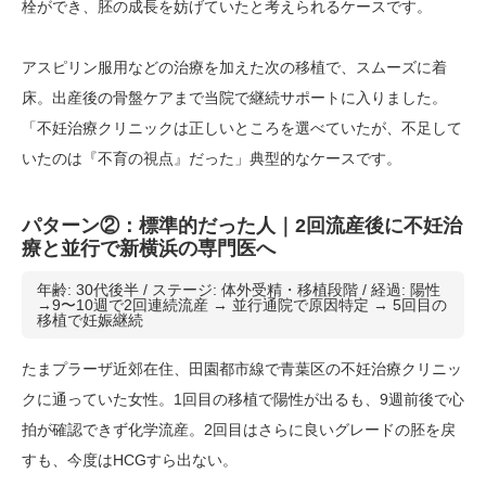
栓ができ、胚の成長を妨げていたと考えられるケースです。
アスピリン服用などの治療を加えた次の移植で、スムーズに着
床。出産後の骨盤ケアまで当院で継続サポートに入りました。
「不妊治療クリニックは正しいところを選べていたが、不足して
いたのは『不育の視点』だった」典型的なケースです。
パターン②：標準的だった人｜2回流産後に不妊治
療と並行で新横浜の専門医へ
年齢: 30代後半 / ステージ: 体外受精・移植段階 / 経過: 陽性
→9〜10週で2回連続流産 → 並行通院で原因特定 → 5回目の
移植で妊娠継続
たまプラーザ近郊在住、田園都市線で青葉区の不妊治療クリニッ
クに通っていた女性。1回目の移植で陽性が出るも、9週前後で心
拍が確認できず化学流産。2回目はさらに良いグレードの胚を戻
すも、今度はHCGすら出ない。