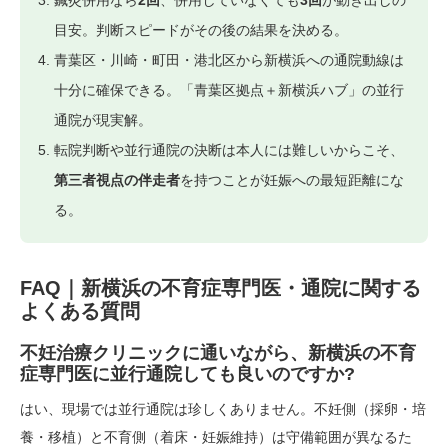
鍼灸併用なら
2回
、併用していなくても
3回
が動き出しの
目安。判断スピードがその後の結果を決める。
青葉区・川崎・町田・港北区から新横浜への通院動線は
十分に確保できる。「青葉区拠点＋新横浜ハブ」の並行
通院が現実解。
転院判断や並行通院の決断は本人には難しいからこそ、
第三者視点の伴走者
を持つことが妊娠への最短距離にな
る。
FAQ｜新横浜の不育症専門医・通院に関する
よくある質問
不妊治療クリニックに通いながら、新横浜の不育
症専門医に並行通院しても良いのですか?
はい、現場では並行通院は珍しくありません。不妊側（採卵・培
養・移植）と不育側（着床・妊娠維持）は守備範囲が異なるた