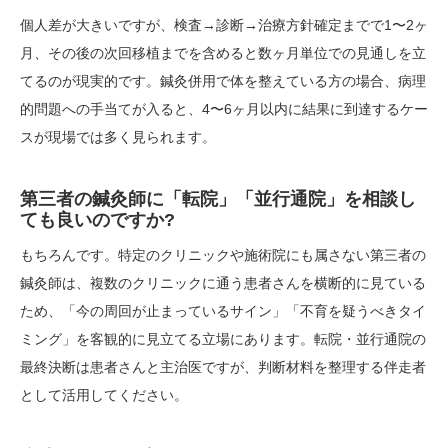
個人差が大きいですが、検査→診断→治療方針確定までで1〜2ヶ
月、その後の次回移植までを含めると数ヶ月単位での見通しを立
てるのが現実的です。鍼灸併用で体を整えている方の場合、病理
的問題への手当てが入ると、4〜6ヶ月以内に結果に到達するケー
スが現場では多く見られます。
第三者の鍼灸師に「転院」「並行通院」を相談し
ても良いのですか?
もちろんです。特定のクリニックや施術院にも属さない第三者の
鍼灸師は、複数のクリニックに通う患者さんを横断的に見ている
ため、「今の周回が止まっているサイン」「不育を疑うべきタイ
ミング」を客観的に見立てる立場にあります。転院・並行通院の
最終決断は患者さんと主治医ですが、判断材料を整理する伴走者
として活用してください。