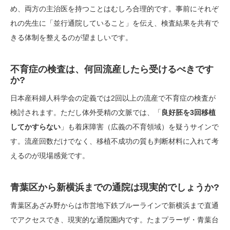
め、両方の主治医を持つことはむしろ合理的です。事前にそれぞ
れの先生に「並行通院していること」を伝え、検査結果を共有で
きる体制を整えるのが望ましいです。
不育症の検査は、何回流産したら受けるべきです
か?
日本産科婦人科学会の定義では2回以上の流産で不育症の検査が
検討されます。ただし体外受精の文脈では、「
良好胚を3回移植
してかすらない
」も着床障害（広義の不育領域）を疑うサインで
す。流産回数だけでなく、移植不成功の質も判断材料に入れて考
えるのが現場感覚です。
青葉区から新横浜までの通院は現実的でしょうか?
青葉区あざみ野からは市営地下鉄ブルーラインで新横浜まで直通
でアクセスでき、現実的な通院圏内です。たまプラーザ・青葉台