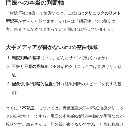
門医への本当の判断軸
「横浜 不妊治療」で検索すると、上位には
クリニックのリスト
型記事
がずらりと並びます。それらは「網羅性」では役立つ一
方、患者さんが本当に困っている問いには答えていません。
大手メディアが書かない3つの空白領域
転院判断の基準
（いつ、どんなサインで動くべきか）
不妊と不育の見極め
（不妊治療クリニックでは見抜けない領
域）
鍼灸併用の戦略的位置づけ
（結果判断のスピードを変える役
割）
とくに「
不育症
」については、青葉区最大手の不妊治療クリニッ
クの自社サイトですら、用語の本格的な解説や接続が手薄なのが
現状です。患者さんは「卵の質が良くないですね」と言われ続け