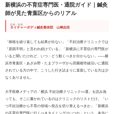
新横浜の不育症専門医・通院ガイド｜鍼灸
師が見た青葉区からのリアル
監修・執筆
ネイチャーボディ鍼灸整体院 山﨑由浩
「移植を繰り返しても結果が出ない」「不妊治療クリニックでは
『原因不明』と言われ続けている」「新横浜に不育症の専門医が
いると聞いたけれど、いつ・どう動くべきか分からない」——横
浜市青葉区・あざみ野・たまプラーザから田園都市線沿いに通院
されている方の中で、こうした行き詰まりに直面している方は少
なくありません。
大手医療メディアの「横浜 不妊治療クリニック○○選」を読み漁
っても、そこに書かれているのはクリニックのリストだけ。「い
つ不妊治療から不育の領域へ視点を切り替えるべきか」「新横浜
の不育症専門医に行くべきタイミングはいつか」という、本当に