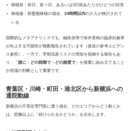
移植前：前日、前々日、あるいは3日前あたりがひとつの目安
移植後：胚盤胞移植の場合、
24時間以内
の介入が検討されて
いる
国際的なメタアナリシスでも、鍼灸併用で体外受精の臨床妊娠率
が向上する可能性が複数報告されています（後述の参考エビデン
ス参照）。一方で、早期流産リスクの増加を指摘する報告もあ
り、「
誰に・どの段階で・どの頻度で
」を慎重に組み立てること
が現場の判断として重要です。
青葉区・川崎・町田・港北区から新横浜への
通院動線
新横浜の不育症専門医に通う場合、どのエリアからどう動くか
は、想像以上に「続けられるかどうか」を左右します。