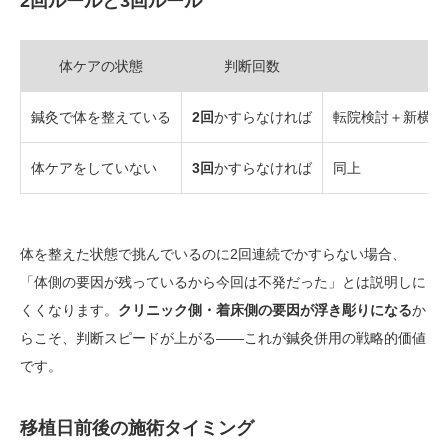
2回ルールと3回ルール
体ケアの状態
判断回数
鍼灸で体を整えている
2回
かすらなければ
転院検討＋新横浜
体ケアをしていない
3回
かすらなければ
同上
体を整えた状態で挑んでいるのに2回連続でかすらない場合、
「体側の要因が残っているから今回は不発だった」とは説明しに
くくなります。
クリニック側・着床側の要因が浮き彫りになる
か
らこそ、判断スピードが上がる——これが鍼灸併用の戦略的価値
です。
移植日前後の施術タイミング