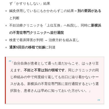
ず「かすりもしない」結果
鍼灸併用しているにもかかわらずこの結果＝
別の要因がある
と判断
不妊治療クリニックを「上位互換」へ転院し、同時に
新横浜
の不育症専門クリニックへ並行通院
検査で着床障害が判明 → 治療方針を組み直し
通算5回目の移植で妊娠
に到達
「自分自身が患者として通った道だからこそ、はっきり言
えます。
不妊と不育は別の領域です
。同じクリニックの同
じ枠組みの中で何度繰り返しても出口に辿り着かないケー
スがある。新横浜の不育症専門医に並行通院するという選
択肢を、患者さんは早めに知っておいた方がいい。」