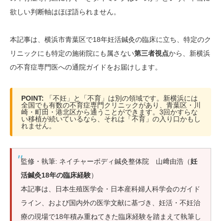
欲しい判断軸はほぼ語られません。
本記事は、横浜市青葉区で18年妊活鍼灸の臨床に立ち、特定のク
リニックにも特定の施術院にも属さない
第三者視点
から、新横浜
の不育症専門医への通院ガイドをお届けします。
POINT:
「不妊」と「不育」は別の領域です。新横浜には
全国でも有数の不育症専門クリニックがあり、青葉区・川
崎・町田・港北区から通うことができます。3回かすらな
い移植が続いているなら、それは「不育」の入り口かもし
れません。
監修・執筆: ネイチャーボディ鍼灸整体院 山﨑由浩（
妊
活鍼灸18年の臨床経験
）
本記事は、日本生殖医学会・日本産科婦人科学会のガイド
ライン、および国内外の医学文献に基づき、妊活・不妊治
療の現場で18年積み重ねてきた臨床経験を踏まえて執筆し