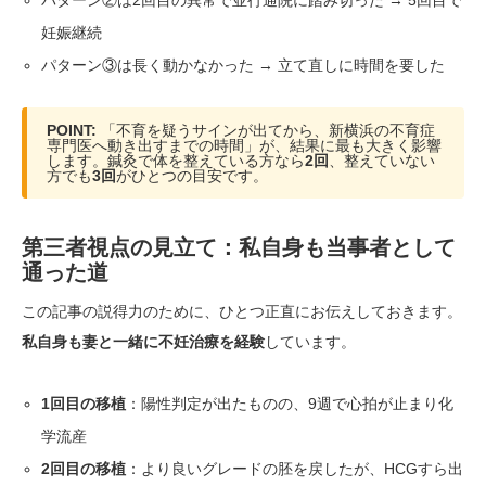
パターン②は2回目の異常で並行通院に踏み切った → 5回目で
妊娠継続
パターン③は長く動かなかった → 立て直しに時間を要した
POINT:
「不育を疑うサインが出てから、新横浜の不育症
専門医へ動き出すまでの時間」が、結果に最も大きく影響
します。鍼灸で体を整えている方なら
2回
、整えていない
方でも
3回
がひとつの目安です。
第三者視点の見立て：私自身も当事者として
通った道
この記事の説得力のために、ひとつ正直にお伝えしておきます。
私自身も妻と一緒に不妊治療を経験
しています。
1回目の移植
：陽性判定が出たものの、9週で心拍が止まり化
学流産
2回目の移植
：より良いグレードの胚を戻したが、HCGすら出