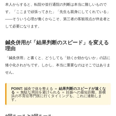
本人からすると、転院や並行通院の判断は本当に難しいもので
す。「ここまで頑張ってきた」「先生も親身にしてくれている」
——そういう心理が働くからこそ、第三者の客観視点が伴走者と
して必要になります。
鍼灸併用が「結果判断のスピード」を変える
理由
「鍼灸併用」と書くと、どうしても「効くか効かないか」の話に
矮小化されがちです。しかし、本当に重要なのはそこではありま
せん。
POINT:
鍼灸で体を整える ＝
結果判断のスピードが速くな
る
＝ 無駄な周回を避けられる ＝ 妊娠への最短距離。新横
浜の不育症専門医に行くタイミングも、これに連動しま
す。