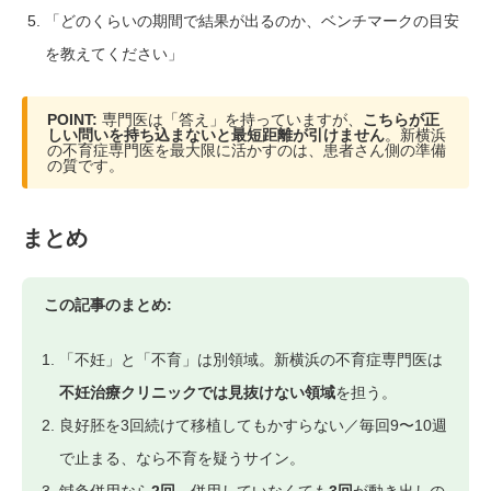
「どのくらいの期間で結果が出るのか、ベンチマークの目安
を教えてください」
POINT:
専門医は「答え」を持っていますが、
こちらが正
しい問いを持ち込まないと最短距離が引けません
。新横浜
の不育症専門医を最大限に活かすのは、患者さん側の準備
の質です。
まとめ
この記事のまとめ:
「不妊」と「不育」は別領域。新横浜の不育症専門医は
不妊治療クリニックでは見抜けない領域
を担う。
良好胚を3回続けて移植してもかすらない／毎回9〜10週
で止まる、なら不育を疑うサイン。