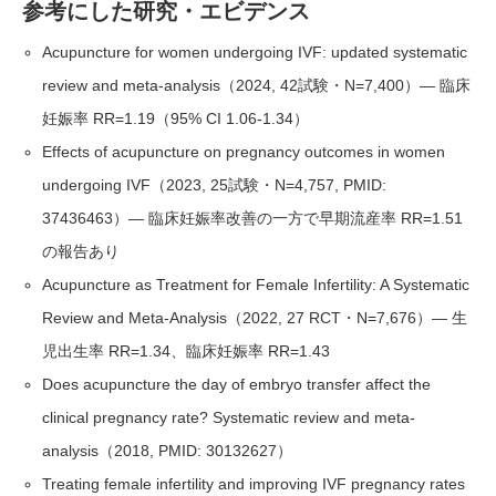
参考にした研究・エビデンス
Acupuncture for women undergoing IVF: updated systematic
review and meta-analysis（2024, 42試験・N=7,400）— 臨床
妊娠率 RR=1.19（95% CI 1.06-1.34）
Effects of acupuncture on pregnancy outcomes in women
undergoing IVF（2023, 25試験・N=4,757, PMID:
37436463）— 臨床妊娠率改善の一方で早期流産率 RR=1.51
の報告あり
Acupuncture as Treatment for Female Infertility: A Systematic
Review and Meta-Analysis（2022, 27 RCT・N=7,676）— 生
児出生率 RR=1.34、臨床妊娠率 RR=1.43
Does acupuncture the day of embryo transfer affect the
clinical pregnancy rate? Systematic review and meta-
analysis（2018, PMID: 30132627）
Treating female infertility and improving IVF pregnancy rates