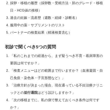
採卵・移植の履歴（採卵数・受精方法・胚のグレード・移植
日・HCG値の推移）
過去の妊娠・流産歴（週数・経緯・診断名）
服用中の薬・サプリメントのリスト
パートナーの検査結果（精液検査含む）
初診で聞くべき5つの質問
「私のこれまでの経過から、まず疑うべき不育・着床障害の
要因は何ですか？」
「検査メニューはどの範囲まで行いますか？（血液凝固・自
己免疫・染色体・子宮形態など）」
「治療方針が決まった場合、現在通っている不妊治療クリニ
ックとの
並行通院
はどう設計しますか？」
「次の移植までに、私の側で整えておくべき条件は何です
か？」