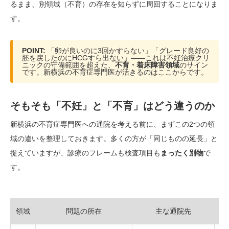
るまま、別領域（不育）の存在を知らずに周回することになりま
す。
POINT:
「卵が良いのに3回かすらない」「グレード良好の
胚を戻したのにHCGすら出ない」——これは不妊治療クリ
ニックの守備範囲を超えた、
不育・着床障害領域
のサイン
です。新横浜の不育症専門医が活きるのはここからです。
そもそも「不妊」と「不育」はどう違うのか
新横浜の不育症専門医への通院を考える前に、まずこの2つの領
域の違いを整理しておきます。多くの方が「同じものの延長」と
捉えていますが、診療のフレームも検査項目も
まったく別物
で
す。
領域
問題の所在
主な通院先