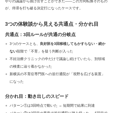
やりの議論から抜け出すことができた——この方向転換そのもの
が、停滞を打ち破る決定打になったケースです。
3つの体験談から見える共通点・分かれ目
共通点：3回ルールが共通の分岐点
3つのケースとも、
良好胚を3回移植してもかすらない・続か
ない
段階で「不育」を疑う判断が入った
不妊治療クリニックの中だけで議論し続けていたら、別領域
の検査に辿り着かなかった
新横浜の不育症専門医への並行通院が「視野を広げる装置」
になった
分かれ目：動き出しのスピード
パターン①は3回時点で動いた → 短期間で結果に到達