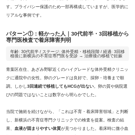
す。プライバシー保護のため一部再構成していますが、医学的に
リアルな事例です。
パターン①：軽かった人｜30代前半・3回移植から
専門医検査で着床障害判明
年齢: 30代前半 / ステージ: 体外受精・移植段階 / 経過: 3回移
植後に新横浜の不育症専門医を受診 → 治療後の移植で妊娠
青葉区在住、あざみ野駅近くのハイグレードな体外受精クリニッ
クに通院中の女性。卵のグレードは良好で、採卵・培養まで順
調。しかし
3回連続で移植してもHCGが出ない
。卵の質や病院選
びの問題ではないことは数字から明らかでした。
当院で施術を続けながら、「これは不育・着床障害領域」と判断
し、新横浜の不育症専門クリニックでの検査を提案。検査の結
果、
血液が固まりやすい体質
が見つかりました。着床時に微小血