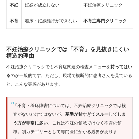
不妊
妊娠が成立しない
不妊治療クリニック
採
不育
着床・妊娠維持ができない
不育症専門クリニック
着
不妊治療クリニックでは「不育」を見抜きにくい
構造的理由
不妊治療クリニックでも不育症関連の検査メニューを
持ってはい
る
のが一般的です。ただし、現場で横断的に患者さんを見ている
と、こんな実感があります。
「不育・着床障害については、不妊治療クリニックでは検
査がないわけではないが、
基準が甘すぎてスルーしてしま
う方が非常に多い
。これは不妊の領域ではなく不育の領
域。別カテゴリーとして専門医にかかる必要がありま