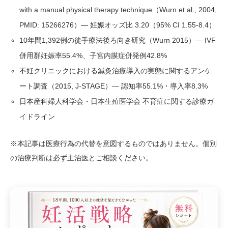
with a manual physical therapy technique（Wurn et al., 2004,
PMID: 15266276）— 妊娠オッズ比 3.20（95% CI 1.55-8.4）
10年間1,392例の徒手療法後ろ向き研究（Wurn 2015）— IVF
併用群妊娠率55.4%、子宮内膜症併発例42.8%
不妊クリニックにおける鍼灸治療導入の実態に関するアンケ
ート調査（2015, J-STAGE）— 認知率55.1%・導入率8.3%
日本産科婦人科学会・日本生殖医学会 不育症に関する診療ガ
イドライン
※本記事は医療行為の代替を意図するものではありません。個別
の治療判断は必ず主治医とご相談ください。