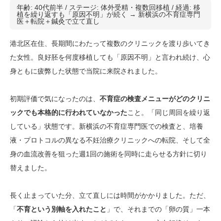
年齢: 40代前半 / ステージ: 体外受精・複数回移植 / 経過: 移
植を繰り返すも「原因不明」が続く → 新横浜の不育症専門
医＋転院＋鍼灸で立て直し
港北区在住、長期間にわたって複数のクリニックを渡り歩いてき
た女性。良好胚を何度移植しても「原因不明」と言われ続け、心
身ともに疲弊した状態で当院に来院されました。
初期評価で気になったのは、
不育症の検査メニューがどのクリニ
ックでも本格的に行われていなかった
こと。「同じ周回を繰り返
している」状態です。新横浜の不育症専門医での検査と、培養
液・プロトコルの異なる不妊治療クリニックへの転院、そして全
身の血流改善を狙った週1回の施術を同時に走らせる方針に切り
替えました。
長く止まっていた分、立て直しには時間がかかりました。ただ、
「
不育という別軸を入れたこと
」で、それまでの「卵の質」一本