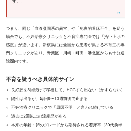
す。」
つまり、同じ「血液凝固系の異常」や「免疫的着床不全」を疑う
場合でも、不妊治療クリニックと不育症専門医では「拾い上げの
感度」が違います。新横浜には全国から患者が集まる不育症の専
門クリニックがあり、青葉区・川崎・町田・港北区からも十分通
院圏内です。
不育を疑うべき具体的サイン
良好胚を3回続けて移植して、HCGすら出ない（かすらない）
陽性は出るが、毎回9〜10週前後で止まる
不妊治療クリニックで「原因不明」と言われ続けている
過去に2回以上の流産歴がある
本来の年齢・卵のグレードから期待される着床率（30代前半