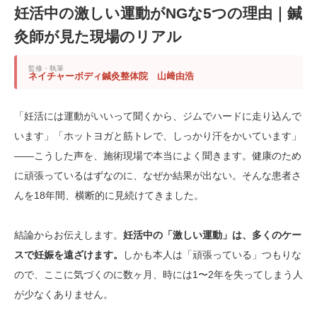
妊活中の激しい運動がNGな5つの理由｜鍼
灸師が見た現場のリアル
監修・執筆
ネイチャーボディ鍼灸整体院 山﨑由浩
「妊活には運動がいいって聞くから、ジムでハードに走り込んで
います」「ホットヨガと筋トレで、しっかり汗をかいています」
——こうした声を、施術現場で本当によく聞きます。健康のため
に頑張っているはずなのに、なぜか結果が出ない。そんな患者さ
んを18年間、横断的に見続けてきました。
結論からお伝えします。
妊活中の「激しい運動」は、多くのケー
スで妊娠を遠ざけます。
しかも本人は「頑張っている」つもりな
ので、ここに気づくのに数ヶ月、時には1〜2年を失ってしまう人
が少なくありません。