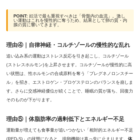
POINT:
妊活で最も重視すべきは「骨盤内の血流」。激し
い運動はこれを慢性的に奪うため、結果として卵の質・内
膜の質に響いてきます。
理由④｜自律神経・コルチゾールの慢性的な乱れ
追い込み系の運動はストレス反応を引き起こし、コルチゾール
(ストレスホルモン)を上昇させます。コルチゾールが慢性的に高
い状態は、性ホルモンの合成原料を奪う「プレグネノロンスチー
ル」を招き、エストロゲン・プロゲステロンのバランスを崩しま
す。さらに交感神経優位が続くことで、睡眠の質が落ち、回復力
そのものが下がります。
理由⑤｜体脂肪率の過剰低下とエネルギー不足
運動量が増えても食事量が追いつかない「相対的エネルギー不足
(RED-S)」の状態になると、排卵機能は真っ先に止まります。
体