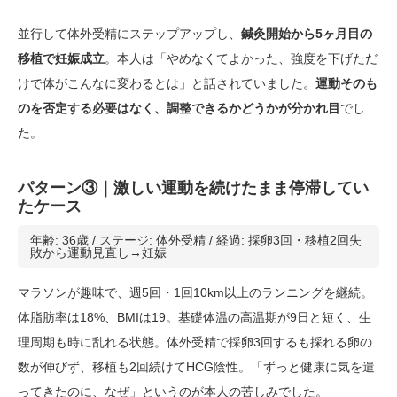
並行して体外受精にステップアップし、
鍼灸開始から5ヶ月目の
移植で妊娠成立
。本人は「やめなくてよかった、強度を下げただ
けで体がこんなに変わるとは」と話されていました。
運動そのも
のを否定する必要はなく、調整できるかどうかが分かれ目
でし
た。
パターン③｜激しい運動を続けたまま停滞してい
たケース
年齢: 36歳 / ステージ: 体外受精 / 経過: 採卵3回・移植2回失
敗から運動見直し→妊娠
マラソンが趣味で、週5回・1回10km以上のランニングを継続。
体脂肪率は18%、BMIは19。基礎体温の高温期が9日と短く、生
理周期も時に乱れる状態。体外受精で採卵3回するも採れる卵の
数が伸びず、移植も2回続けてHCG陰性。「ずっと健康に気を遣
ってきたのに、なぜ」というのが本人の苦しみでした。