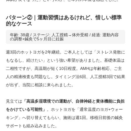
パターン②｜運動習慣はあるけれど、惜しい標準
的なケース
年齢: 38歳 / ステージ: 人工授精→体外受精 / 経過: 運動内容
の調整+鍼灸で5ヶ月目に妊娠
週3回のホットヨガを2年継続。ご本人としては「ストレス発散に
もなるし、続けたい」という強い希望がありました。基礎体温は
二相性ですが、高温期が短く10日程度。AMHは年齢相応、ご主
人の精液検査も問題なし。タイミング法6回、人工授精3回で結果
が出ず、当院に相談に来られました。
見立ては
「高温多湿環境での運動が、自律神経と黄体機能に負担
をかけている可能性」
。ホットヨガを「通常温度のヨガ+ウォー
キング」へ切り替えてもらい、施術は週1回。移植日前後の鍼灸
サポートも組み込みました。