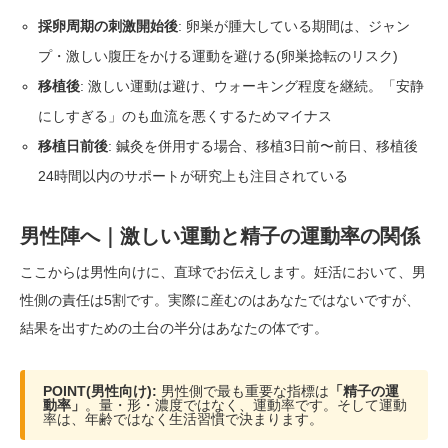
採卵周期の刺激開始後
: 卵巣が腫大している期間は、ジャン
プ・激しい腹圧をかける運動を避ける(卵巣捻転のリスク)
移植後
: 激しい運動は避け、ウォーキング程度を継続。「安静
にしすぎる」のも血流を悪くするためマイナス
移植日前後
: 鍼灸を併用する場合、移植3日前〜前日、移植後
24時間以内のサポートが研究上も注目されている
男性陣へ｜激しい運動と精子の運動率の関係
ここからは男性向けに、直球でお伝えします。妊活において、男
性側の責任は5割です。実際に産むのはあなたではないですが、
結果を出すための土台の半分はあなたの体です。
POINT(男性向け):
男性側で最も重要な指標は
「精子の運
動率」
。量・形・濃度ではなく、運動率です。そして運動
率は、年齢ではなく生活習慣で決まります。