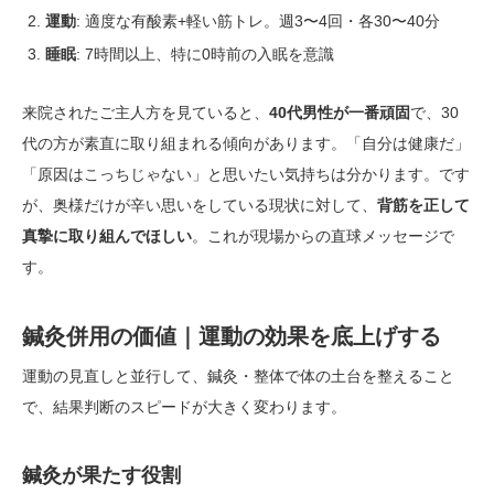
運動
: 適度な有酸素+軽い筋トレ。週3〜4回・各30〜40分
睡眠
: 7時間以上、特に0時前の入眠を意識
来院されたご主人方を見ていると、
40代男性が一番頑固
で、30
代の方が素直に取り組まれる傾向があります。「自分は健康だ」
「原因はこっちじゃない」と思いたい気持ちは分かります。です
が、奥様だけが辛い思いをしている現状に対して、
背筋を正して
真摯に取り組んでほしい
。これが現場からの直球メッセージで
す。
鍼灸併用の価値｜運動の効果を底上げする
運動の見直しと並行して、鍼灸・整体で体の土台を整えること
で、結果判断のスピードが大きく変わります。
鍼灸が果たす役割