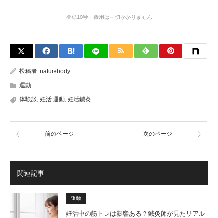
登録10秒・費用は一切かかりません
投稿者:
naturebody
運動
体験談
,
妊活 運動
,
妊活鍼灸
前のページ
次のページ
関連記事
運動
妊活中の筋トレは影響ある？鍼灸師が見たリアル