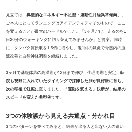
見立ては
「典型的なエネルギー不足型・運動性月経異常傾向」
。
ご本人にとってランニングはアイデンティティそのもので、ここ
を変えることが最大のハードルでした。「3ヶ月だけ、走るのを1
日30分のウォーキングに切り替えてみませんか」と提案。同時
に、タンパク質摂取を1.5倍に増やし、週1回の鍼灸で骨盤内の血
流改善と自律神経調整を継続しました。
3ヶ月で基礎体温の高温期が13日まで伸び、生理周期も安定。
転
院も視野に入れていたタイミングで採卵した卵が良好胚に育ち、
次の移植で妊娠
に至りました。
「運動を変える」決断が、結果の
スピードを変えた典型例
です。
3つの体験談から見える共通点・分かれ目
3つのパターンを並べてみると、結果が出る人と出ない人の違い