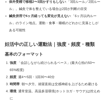
体外受精で移植2〜3回かすりもしない
:「3回ルール／2回ルー
ル」。鍼灸で体を整えている場合は2回が判断の目安
鍼灸併用で4ヶ月経っても変化が見えない
:「6ヶ月以内ルー
ル」のライン地点。運動・食事・睡眠のどれかに見落としが
ある可能性
妊活中の正しい運動法｜強度・頻度・種類
基本のフォーマット
強度
:「会話しながら続けられるペース」(最大心拍の50〜
65%程度)
頻度
: 週4〜5回・1回30〜40分
時間帯
: 朝〜夕方。就寝直前は交感神経を上げるため避ける
環境
: 通常室温。高温多湿環境(ホットヨガ・サウナ)は控えめ
に