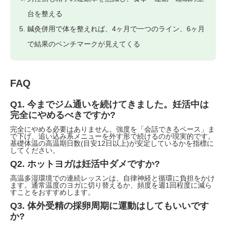
台を整える
鍼灸併用で体を整えれば、4ヶ月で一つのライン、6ヶ月
で結果のベンチマークが見えてくる
FAQ
Q1. 今までジム通いを続けてきました。妊活中は
完全にやめるべきですか?
完全にやめる必要はありません。強度を「会話できるペース」ま
で下げ、追い込み系メニューを外す形で続けるのが現実的です。
基礎体温の高温期日数(目安12日以上)が安定しているかを指標に
してください。
Q2. ホットヨガは妊活中ダメですか?
高温多湿環境での連続レッスンは、自律神経と循環に負担をかけ
ます。通常温度のヨガに切り替えるか、頻度を週1回程度に減ら
すことをおすすめします。
Q3. 体外受精の採卵周期に運動はしてもいいです
か?