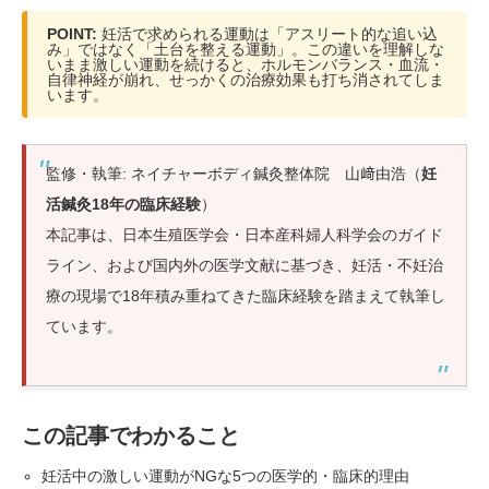
POINT:
妊活で求められる運動は「アスリート的な追い込
み」ではなく「土台を整える運動」。この違いを理解しな
いまま激しい運動を続けると、ホルモンバランス・血流・
自律神経が崩れ、せっかくの治療効果も打ち消されてしま
います。
監修・執筆: ネイチャーボディ鍼灸整体院 山﨑由浩（
妊
活鍼灸18年の臨床経験
）
本記事は、日本生殖医学会・日本産科婦人科学会のガイド
ライン、および国内外の医学文献に基づき、妊活・不妊治
療の現場で18年積み重ねてきた臨床経験を踏まえて執筆し
ています。
この記事でわかること
妊活中の激しい運動がNGな5つの医学的・臨床的理由