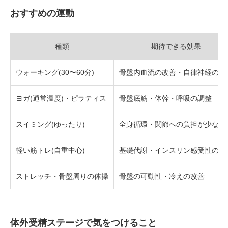
おすすめの運動
種類
期待できる効果
ウォーキング(30〜60分)
骨盤内血流の改善・自律神経の調
ヨガ(通常温度)・ピラティス
骨盤底筋・体幹・呼吸の調整
スイミング(ゆったり)
全身循環・関節への負担が少ない
軽い筋トレ(自重中心)
基礎代謝・インスリン感受性の改
ストレッチ・骨盤周りの体操
骨盤の可動性・冷えの改善
体外受精ステージで気をつけること