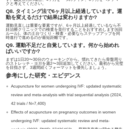
クと考えてください。
Q8. タイミング法で6ヶ月以上経過しています。運
動を変えるだけで結果は変わりますか?
運動見直しは重要な要素ですが、6ヶ月以上経過しているなら不
妊治療クリニックでの検査を並行することをおすすめします(6回
ルール)。体の土台づくり・検査・必要ならステップアップを同
時進行で進めるのが最短距離です。
Q9. 運動不足だと自覚しています。何から始めれ
ばいいですか?
まずは1日20〜30分のウォーキングから。慣れてきたら骨盤周り
のストレッチ・ヨガを週2〜3回追加してください。最初から完璧
を目指さず、3週間続くフォーマットを優先しましょう。
参考にした研究・エビデンス
Acupuncture for women undergoing IVF: updated systematic
review and meta-analysis with trial sequential analysis (2024,
42 trials / N=7,400)
Effects of acupuncture on pregnancy outcomes in women
undergoing IVF: updated systematic review and meta-