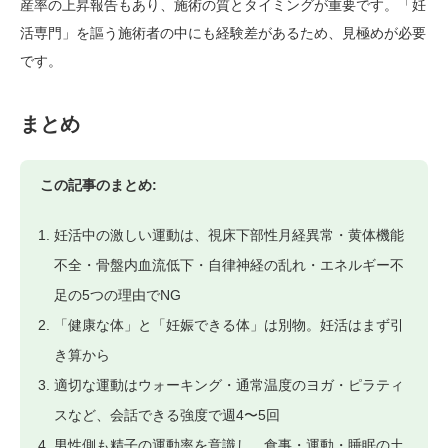
産率の上昇報告もあり、施術の質とタイミングが重要です。「妊
活専門」を謳う施術者の中にも経験差があるため、見極めが必要
です。
まとめ
この記事のまとめ:
妊活中の激しい運動は、視床下部性月経異常・黄体機能
不全・骨盤内血流低下・自律神経の乱れ・エネルギー不
足の5つの理由でNG
「健康な体」と「妊娠できる体」は別物。妊活はまず引
き算から
適切な運動はウォーキング・通常温度のヨガ・ピラティ
スなど、会話できる強度で週4〜5回
男性側も精子の運動率を意識し、食事・運動・睡眠の土