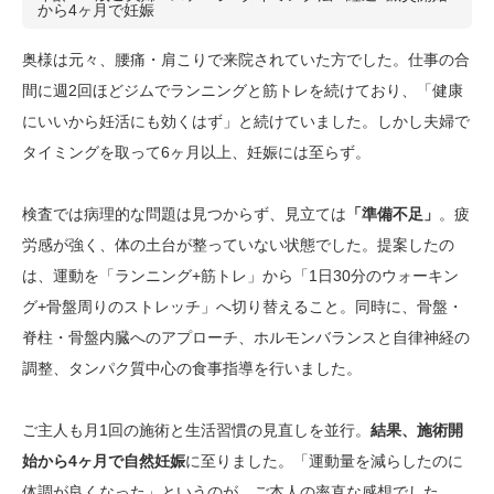
から4ヶ月で妊娠
奥様は元々、腰痛・肩こりで来院されていた方でした。仕事の合
間に週2回ほどジムでランニングと筋トレを続けており、「健康
にいいから妊活にも効くはず」と続けていました。しかし夫婦で
タイミングを取って6ヶ月以上、妊娠には至らず。
検査では病理的な問題は見つからず、見立ては
「準備不足」
。疲
労感が強く、体の土台が整っていない状態でした。提案したの
は、運動を「ランニング+筋トレ」から「1日30分のウォーキン
グ+骨盤周りのストレッチ」へ切り替えること。同時に、骨盤・
脊柱・骨盤内臓へのアプローチ、ホルモンバランスと自律神経の
調整、タンパク質中心の食事指導を行いました。
ご主人も月1回の施術と生活習慣の見直しを並行。
結果、施術開
始から4ヶ月で自然妊娠
に至りました。「運動量を減らしたのに
体調が良くなった」というのが、ご本人の率直な感想でした。