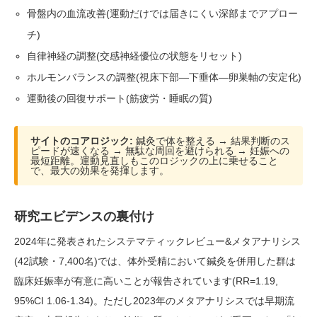
骨盤内の血流改善(運動だけでは届きにくい深部までアプロー
チ)
自律神経の調整(交感神経優位の状態をリセット)
ホルモンバランスの調整(視床下部—下垂体—卵巣軸の安定化)
運動後の回復サポート(筋疲労・睡眠の質)
サイトのコアロジック:
鍼灸で体を整える → 結果判断のス
ピードが速くなる → 無駄な周回を避けられる → 妊娠への
最短距離。運動見直しもこのロジックの上に乗せること
で、最大の効果を発揮します。
研究エビデンスの裏付け
2024年に発表されたシステマティックレビュー&メタアナリシス
(42試験・7,400名)では、体外受精において鍼灸を併用した群は
臨床妊娠率が有意に高いことが報告されています(RR=1.19,
95%CI 1.06-1.34)。ただし2023年のメタアナリシスでは早期流