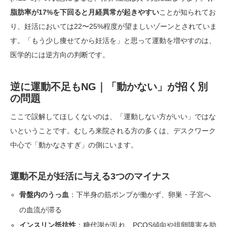
脂肪率が17%を下回ると月経異常が起きやすい
ことが知られてお
り、妊活においては22〜25%程度が望ましいゾーンとされていま
す。「もう少し痩せてから妊活を」と思って運動を増やすのは、
医学的には逆方向の判断です。
逆に運動不足もNG｜「動かない」が招く別
の問題
ここで誤解してほしくないのは、「運動しない方がいい」ではな
いということです。むしろ来院される方の多くは、デスクワーク
中心で「動かなさすぎ」の側にいます。
運動不足が妊活に与える3つのマイナス
骨盤内のうっ血
：下半身の筋ポンプが働かず、卵巣・子宮へ
の血流が滞る
インスリン抵抗性
：糖代謝が乱れ、PCOS傾向や排卵障害を助