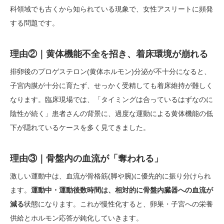
科領域でも古くから知られている現象で、女性アスリートに頻発
する問題です。
理由②｜黄体機能不全を招き、着床環境が崩れる
排卵後のプロゲステロン(黄体ホルモン)分泌が不十分になると、
子宮内膜が十分に育たず、せっかく受精しても着床維持が難しく
なります。臨床現場では、「タイミングは合っているはずなのに
陰性が続く」患者さんの背景に、過度な運動による黄体機能の低
下が隠れているケースを多く見てきました。
理由③｜骨盤内の血流が「奪われる」
激しい運動中は、血流が骨格筋(脚や腕)に優先的に振り分けられ
ます。
運動中・運動後数時間は、相対的に骨盤内臓器への血流が
減る
状態になります。これが慢性化すると、卵巣・子宮への栄養
供給とホルモン応答が鈍化していきます。