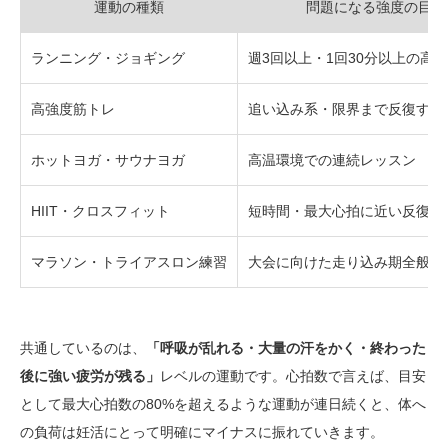
運動の種類
問題になる強度の目安
ランニング・ジョギング
週3回以上・1回30分以上の高
高強度筋トレ
追い込み系・限界まで反復する
ホットヨガ・サウナヨガ
高温環境での連続レッスン
HIIT・クロスフィット
短時間・最大心拍に近い反復
マラソン・トライアスロン練習
大会に向けた走り込み期全般
共通しているのは、
「呼吸が乱れる・大量の汗をかく・終わった
後に強い疲労が残る」
レベルの運動です。心拍数で言えば、目安
として最大心拍数の80%を超えるような運動が連日続くと、体へ
の負荷は妊活にとって明確にマイナスに振れていきます。