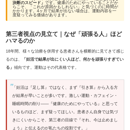
決断のスピード」
です。健康のためにやっていることだか
らこそ、「これが原因かもしれない」と気づくのに時間が
かかります。4ヶ月で結果が出ない場合は、運動内容を一
度疑ってみる価値があります。
第三者視点の見立て｜なぜ「頑張る人」ほど
ハマるのか
18年間、様々な治療を併用する患者さんを横断的に見てきて感じ
るのは、
「妊活で結果が出にくい人ほど、何かを頑張りすぎてい
る」
傾向です。運動はその代表格です。
「妊活は『足し算』ではなく、まず『引き算』から入る方
が結果が早いことが多いです。激しい運動・カフェイン・
睡眠時間の削り——『健康のためにやっている』と思って
いるものほど、まず疑ってほしい。患者さん自身では気づ
きにくいからこそ、第三者の目線で『それ、今は止めまし
ょう』と伝えるのが私たちの役割です。」