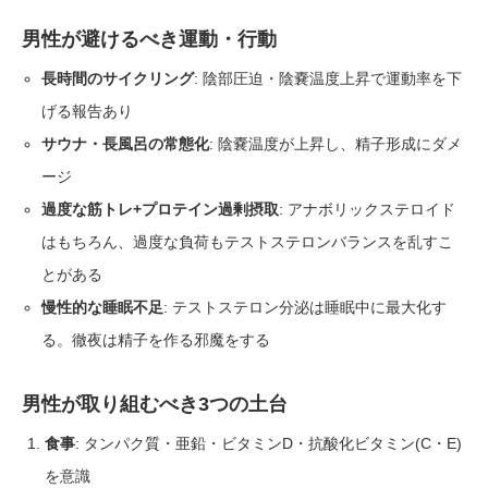
男性が避けるべき運動・行動
長時間のサイクリング
: 陰部圧迫・陰嚢温度上昇で運動率を下
げる報告あり
サウナ・長風呂の常態化
: 陰嚢温度が上昇し、精子形成にダメ
ージ
過度な筋トレ+プロテイン過剰摂取
: アナボリックステロイド
はもちろん、過度な負荷もテストステロンバランスを乱すこ
とがある
慢性的な睡眠不足
: テストステロン分泌は睡眠中に最大化す
る。徹夜は精子を作る邪魔をする
男性が取り組むべき3つの土台
食事
: タンパク質・亜鉛・ビタミンD・抗酸化ビタミン(C・E)
を意識