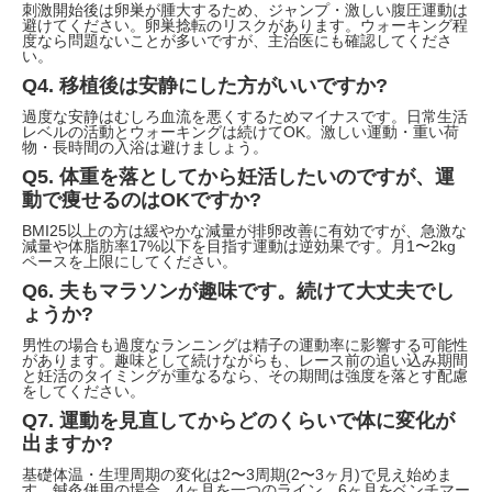
刺激開始後は卵巣が腫大するため、ジャンプ・激しい腹圧運動は
避けてください。卵巣捻転のリスクがあります。ウォーキング程
度なら問題ないことが多いですが、主治医にも確認してくださ
い。
Q4. 移植後は安静にした方がいいですか?
過度な安静はむしろ血流を悪くするためマイナスです。日常生活
レベルの活動とウォーキングは続けてOK。激しい運動・重い荷
物・長時間の入浴は避けましょう。
Q5. 体重を落としてから妊活したいのですが、運
動で痩せるのはOKですか?
BMI25以上の方は緩やかな減量が排卵改善に有効ですが、急激な
減量や体脂肪率17%以下を目指す運動は逆効果です。月1〜2kg
ペースを上限にしてください。
Q6. 夫もマラソンが趣味です。続けて大丈夫でし
ょうか?
男性の場合も過度なランニングは精子の運動率に影響する可能性
があります。趣味として続けながらも、レース前の追い込み期間
と妊活のタイミングが重なるなら、その期間は強度を落とす配慮
をしてください。
Q7. 運動を見直してからどのくらいで体に変化が
出ますか?
基礎体温・生理周期の変化は2〜3周期(2〜3ヶ月)で見え始めま
す。鍼灸併用の場合、4ヶ月を一つのライン、6ヶ月をベンチマー