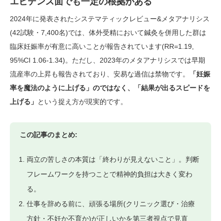
エビデンス面でも一定の根拠がある
2024年に発表されたシステマティックレビュー&メタアナリシス
(42試験・7,400名)では、体外受精において鍼灸を併用した群は
臨床妊娠率が有意に高いことが報告されています(RR=1.19,
95%CI 1.06-1.34)。ただし、2023年のメタアナリシスでは早期
流産率の上昇も報告されており、安易な過信は禁物です。
「妊娠
率を魔法のように上げる」のではなく、「結果が出るスピードを
上げる」
という捉え方が現実的です。
この記事のまとめ:
両立の苦しさの本質は「終わりが見えないこと」。判断
フレームワークを持つことで精神的負担は大きく変わ
る。
仕事を辞める前に、頑張る場所(クリニック選び・治療
方針・不妊か不育か)が正しいかを第三者視点で見直