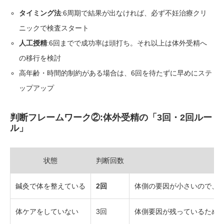
タイミング法
:6周期で結果が出なければ、必ず不妊治療クリ
ニックで検査スタート
人工授精
:6回までで成功率は頭打ち。それ以上は体外受精へ
の移行を検討
高年齢・時間的制約がある場合は、6回を待たずに早めにステ
ップアップ
判断フレームワーク②:体外受精の「3回・2回ルー
ル」
状態
判断回数
鍼灸で体を整えている
2回
体側の要因が小さいので、
体ケアをしていない
3回
体側要因が残っているため