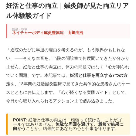
妊活と仕事の両立｜鍼灸師が見た両立リア
ル体験談ガイド
監修・執筆
ネイチャーボディ鍼灸整体院 山﨑由浩
「通院のたびに早退の理由を考えるのが、もう限界かもしれな
い」——そんな本音を、当院の問診室で何度聞いてきたか分かり
ません。妊活と仕事の両立は、体力の問題ではなく「心が削られ
ていく問題」です。本記事では、
妊活と仕事を両立する7つの方
法
を、18年間の妊活鍼灸臨床で見てきた具体的な患者さんのケー
スとともにお伝えします。「心が軽くなる実践ガイド」として、
今日から取り入れられるアクションまで踏み込みました。
POINT:
妊活と仕事の両立は「頑張って続ける」ことがゴ
ールではありません。
無駄な周回を避けて、最短で結果に
向かう
ことが、結果的にあなたの心と仕事を守ります。