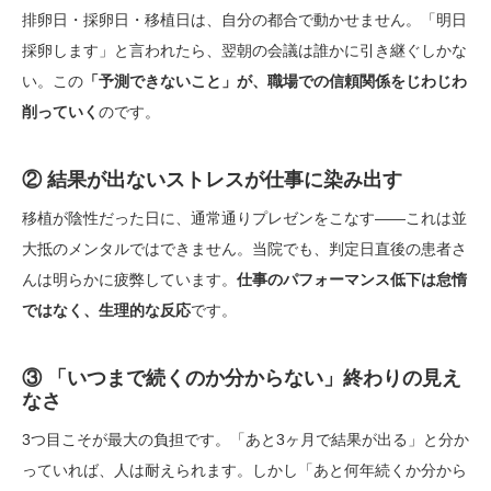
排卵日・採卵日・移植日は、自分の都合で動かせません。「明日
採卵します」と言われたら、翌朝の会議は誰かに引き継ぐしかな
い。この
「予測できないこと」が、職場での信頼関係をじわじわ
削っていく
のです。
② 結果が出ないストレスが仕事に染み出す
移植が陰性だった日に、通常通りプレゼンをこなす——これは並
大抵のメンタルではできません。当院でも、判定日直後の患者さ
んは明らかに疲弊しています。
仕事のパフォーマンス低下は怠惰
ではなく、生理的な反応
です。
③ 「いつまで続くのか分からない」終わりの見え
なさ
3つ目こそが最大の負担です。「あと3ヶ月で結果が出る」と分か
っていれば、人は耐えられます。しかし「あと何年続くか分から