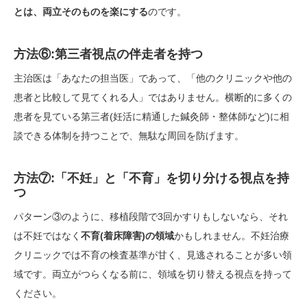
とは、両立そのものを楽にする
のです。
方法⑥:第三者視点の伴走者を持つ
主治医は「あなたの担当医」であって、「他のクリニックや他の
患者と比較して見てくれる人」ではありません。横断的に多くの
患者を見ている第三者(妊活に精通した鍼灸師・整体師など)に相
談できる体制を持つことで、無駄な周回を防げます。
方法⑦:「不妊」と「不育」を切り分ける視点を持
つ
パターン③のように、移植段階で3回かすりもしないなら、それ
は不妊ではなく
不育(着床障害)の領域
かもしれません。不妊治療
クリニックでは不育の検査基準が甘く、見逃されることが多い領
域です。両立がつらくなる前に、領域を切り替える視点を持って
ください。