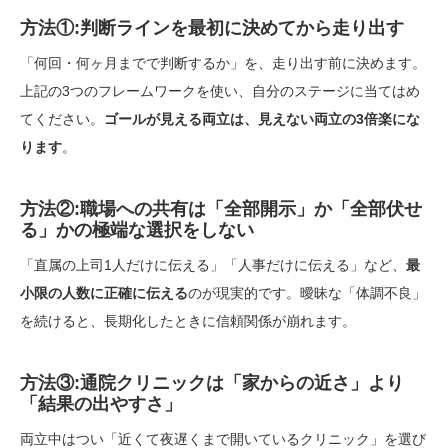
方法①:判断ラインを最初に決めてから走り出す
「何回・何ヶ月までで判断するか」を、走り出す前に決めます。
上記の3つのフレームワークを使い、自分のステージに当てはめ
てください。
ゴールが見える両立は、見えない両立の3倍楽にな
ります
。
方法②:職場への共有は「全部開示」か「全部伏せ
る」かの極端な選択をしない
「直属の上司1人だけに伝える」「人事だけに伝える」など、
最
小限の人数に正確に伝える
のが現実的です。曖昧な「体調不良」
を続けると、長期化したときに信頼関係が崩れます。
方法③:通院クリニックは「家からの近さ」より
「結果の出やすさ」
両立中はつい「近くて夜遅くまで開いているクリニック」を選び