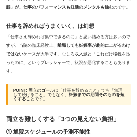
態」が、仕事のパフォーマンスも妊活のメンタルも蝕む
のです。
仕事を辞めればうまくいく、は幻想
「仕事さえ辞めれば集中できるのに」と思い詰める方は多いので
すが、当院の臨床経験上、
離職しても妊娠率が劇的に上がるわけ
ではない
ケースが大半です。むしろ収入減と「これだけ犠牲を払
ったのに」というプレッシャーで、状況が悪化することもありま
す。
POINT:
両立のゴールは「仕事を辞めること」でも「無理
して続けること」でもなく、
妊娠までの期間そのものを短
くする
ことです。
両立を難しくする「3つの見えない負担」
① 通院スケジュールの予測不能性