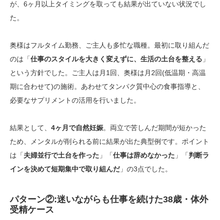
が、6ヶ月以上タイミングを取っても結果が出ていない状況でし
た。
奥様はフルタイム勤務、ご主人も多忙な職種。最初に取り組んだ
のは「
仕事のスタイルを大きく変えずに、生活の土台を整える
」
という方針でした。ご主人は月1回、奥様は月2回(低温期・高温
期に合わせて)の施術。あわせてタンパク質中心の食事指導と、
必要なサプリメントの活用を行いました。
結果として、
4ヶ月で自然妊娠
。両立で苦しんだ期間が短かった
ため、メンタルが削られる前に結果が出た典型例です。ポイント
は「
夫婦並行で土台を作った
」「
仕事は辞めなかった
」「
判断ラ
インを決めて短期集中で取り組んだ
」の3点でした。
パターン②:迷いながらも仕事を続けた38歳・体外
受精ケース