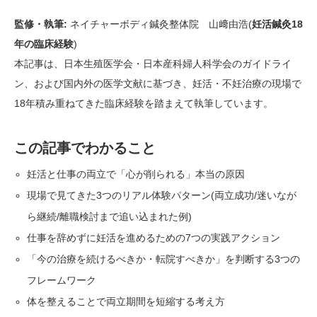
監修・執筆:
ネイチャーボディ鍼灸整体院 山﨑由浩(
妊活鍼灸18
年の臨床経験
)
本記事は、日本生殖医学会・日本産科婦人科学会のガイドライ
ン、および国内外の医学文献に基づき、妊活・不妊治療の現場で
18年積み重ねてきた臨床経験を踏まえて執筆しています。
この記事でわかること
妊活と仕事の両立で「心が削られる」本当の原因
現場で見てきた3つのリアル体験パターン(両立成功/迷いなが
ら継続/離職検討まで追い込まれた例)
仕事を辞めずに妊活を進めるための7つの実践アクション
「今の治療を続けるべきか・転院すべきか」を判断する3つの
フレームワーク
体を整えることで両立期間を短縮する考え方