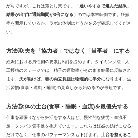
がちですが、これは落とし穴です。
「通いやすさで選んだ結果、
結果が出ずに通院期間が3倍になる」
のでは本末転倒です。妊娠
率を開示しているか、ラボの体制はどうかを必ず確認してくださ
い。
方法④:夫を「協力者」ではなく「当事者」にする
妊娠における男性側の要素は5割を占めます。タイミング法・人
工授精のステージでは、精子の運動率がそのまま結果に反映され
ます。
夫が動けば、妻の両立負担は物理的に半分になります
。生
活習慣(食事・運動・睡眠)の見直しから始めるのが最短です。
方法⑤:体の土台(食事・睡眠・血流)を最優先する
仕事を頑張りながら妊活をする人ほど、慢性的な疲労・血流不
足・タンパク質不足を抱えています。これらは妊娠の妨げになる
だけでなく、仕事のパフォーマンスも下げます。
土台を整えるこ