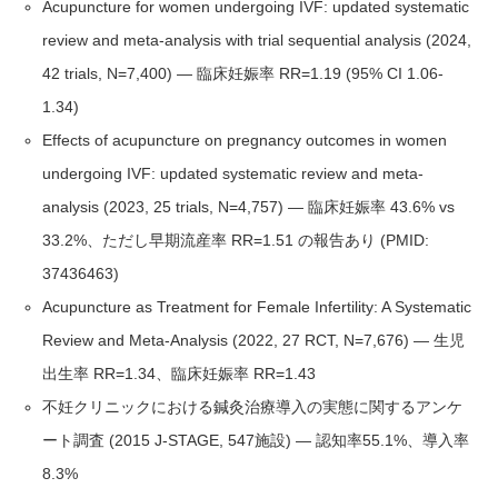
Acupuncture for women undergoing IVF: updated systematic
review and meta-analysis with trial sequential analysis (2024,
42 trials, N=7,400) — 臨床妊娠率 RR=1.19 (95% CI 1.06-
1.34)
Effects of acupuncture on pregnancy outcomes in women
undergoing IVF: updated systematic review and meta-
analysis (2023, 25 trials, N=4,757) — 臨床妊娠率 43.6% vs
33.2%、ただし早期流産率 RR=1.51 の報告あり (PMID:
37436463)
Acupuncture as Treatment for Female Infertility: A Systematic
Review and Meta-Analysis (2022, 27 RCT, N=7,676) — 生児
出生率 RR=1.34、臨床妊娠率 RR=1.43
不妊クリニックにおける鍼灸治療導入の実態に関するアンケ
ート調査 (2015 J-STAGE, 547施設) — 認知率55.1%、導入率
8.3%