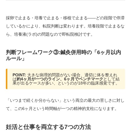
採卵で止まる・培養で止まる・移植で止まる——どの段階で停滞
しているかにより、転院判断は変わります。培養段階で止まるな
ら、培養液(ラボ)の問題なので即転院検討です。
判断フレームワーク③:鍼灸併用時の「6ヶ月以内
ルール」
POINT:
大きな病理的問題がない場合、適切に体を整えれ
ば
約4ヶ月が一つのライン、6ヶ月でベンチマーク
として結
果が出るケースが多い、というのが18年の臨床感覚です。
「いつまで続くか分からない」という両立の最大の苦しさに対し
て、この6ヶ月という時間軸が一つの精神的支柱になります。
妊活と仕事を両立する7つの方法