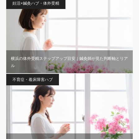
妊活×鍼灸ハブ・体外受精
横浜の体外受精ステップアップ目安｜鍼灸師が見た判断軸とリア
ル
不育症・着床障害ハブ