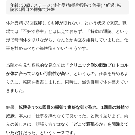
年齢: 38歳 / ステージ: 体外受精(採卵段階で停滞) / 経過: 転
院後1回目の採卵で妊娠
体外受精で3回採卵しても卵が取れない、という状況で来院。職
場では「不妊治療中」とは伝えておらず、「持病の通院」という
形で時間休を取りながら、なんとか両立を維持していました。仕
事を辞めるべきか毎晩悩んでいたそうです。
当院から見た客観的な見立ては「
クリニック側の刺激プロトコル
が体に合っていない可能性が高い
」というもの。仕事を辞めるよ
り先に、転院を提案しました。同時に、鍼灸併用で体を整えてい
きました。
結果、
転院先での1回目の採卵で良好な卵が取れ、1回目の移植で
妊娠
。本人は「仕事を辞めなくて良かった」と振り返ります。両
立の苦しさは、頑張り方ではなく
「どこで頑張るか」を間違えて
いただけ
だった、というケースです。