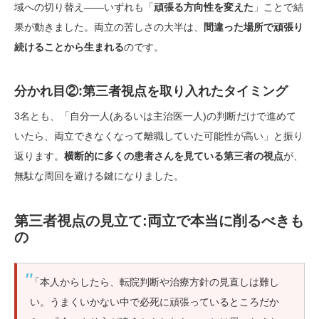
域への切り替え——いずれも「
頑張る方向性を変えた
」ことで結
果が動きました。両立の苦しさの大半は、
間違った場所で頑張り
続けることから生まれる
のです。
分かれ目②:第三者視点を取り入れたタイミング
3名とも、「自分一人(あるいは主治医一人)の判断だけで進めて
いたら、両立できなくなって離職していた可能性が高い」と振り
返ります。
横断的に多くの患者さんを見ている第三者の視点
が、
無駄な周回を避ける鍵になりました。
第三者視点の見立て:両立で本当に削るべきも
の
「本人からしたら、転院判断や治療方針の見直しは難し
い。うまくいかない中で必死に頑張っているところだか