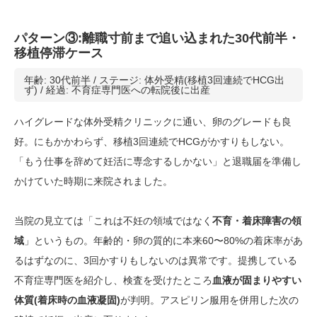
パターン③:離職寸前まで追い込まれた30代前半・
移植停滞ケース
年齢: 30代前半 / ステージ: 体外受精(移植3回連続でHCG出
ず) / 経過: 不育症専門医への転院後に出産
ハイグレードな体外受精クリニックに通い、卵のグレードも良
好。にもかかわらず、移植3回連続でHCGがかすりもしない。
「もう仕事を辞めて妊活に専念するしかない」と退職届を準備し
かけていた時期に来院されました。
当院の見立ては「これは不妊の領域ではなく
不育・着床障害の領
域
」というもの。年齢的・卵の質的に本来60〜80%の着床率があ
るはずなのに、3回かすりもしないのは異常です。提携している
不育症専門医を紹介し、検査を受けたところ
血液が固まりやすい
体質(着床時の血液凝固)
が判明。アスピリン服用を併用した次の